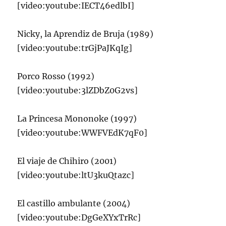
[video:youtube:IECT46edlbI]
Nicky, la Aprendiz de Bruja (1989)
[video:youtube:trGjPaJKqIg]
Porco Rosso (1992)
[video:youtube:3lZDbZ0G2vs]
La Princesa Mononoke (1997)
[video:youtube:WWFVEdK7qF0]
El viaje de Chihiro (2001)
[video:youtube:ltU3kuQtazc]
El castillo ambulante (2004)
[video:youtube:DgGeXYxTrRc]