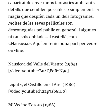
capacitat de crear mons fantàstics amb tants
detalls que semblen possibles o simplement, la
màgia que desprèn cada un dels fotogrames.
Moltes de les seves pel·lícules són
desconegudes pel públic en general, i algunes
ni tan sols doblades al castellà, com
«Nausicaa». Aquí en teniu bona part per veure
on-line:
Nausicaa del Valle del Viento (1984)
[video:youtube:Bu4QEoRzN9c]
Laputa, el Castillo en el Aire (1986)
[video:youtube:h22p7zb8iU0]
Mi Vecino Totoro (1988)