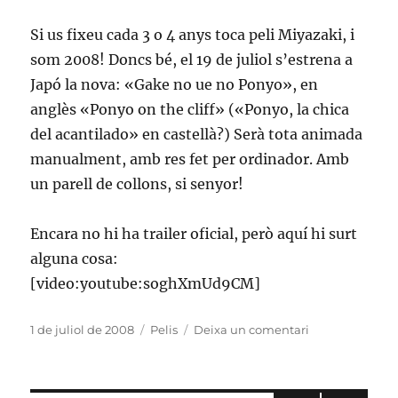
Si us fixeu cada 3 o 4 anys toca peli Miyazaki, i
som 2008! Doncs bé, el 19 de juliol s’estrena a
Japó la nova: «Gake no ue no Ponyo», en
anglès «Ponyo on the cliff» («Ponyo, la chica
del acantilado» en castellà?) Serà tota animada
manualment, amb res fet per ordinador. Amb
un parell de collons, si senyor!
Encara no hi ha trailer oficial, però aquí hi surt
alguna cosa:
[video:youtube:soghXmUd9CM]
Publicat
Categories
a
1 de juliol de 2008
Pelis
Deixa un comentari
el
Torna
en
Miyazaki: