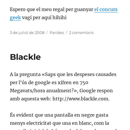
Espero que el meu regal per guanyar
el concurs
geek
vagi per aquí hihihi
Publicat
Categories
a
3 de juliol de 2008
Parides
2 comentaris
el
El
top
dels
Blackle
tops
A la pregunta «Saps que les despeses causades
per l’ús de google es xifren en 750
Megavats/hora anualment?», Google respon
amb aquesta web: http://www.blackle.com.
És evident que una pantalla en negre gasta
menys electricitat que una en blanc, com la