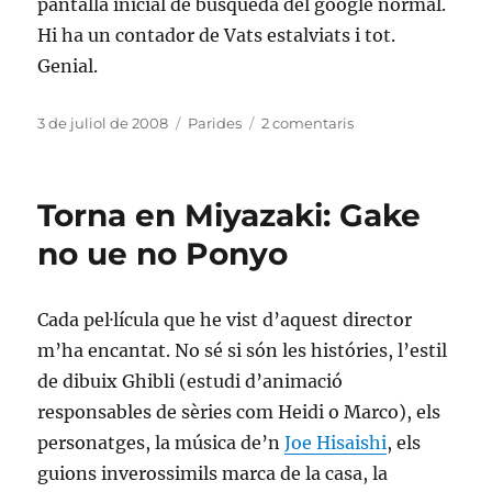
pantalla inicial de búsqueda del google normal.
Hi ha un contador de Vats estalviats i tot.
Genial.
Publicat
Categories
a
3 de juliol de 2008
Parides
2 comentaris
el
Blackle
Torna en Miyazaki: Gake
no ue no Ponyo
Cada pel·lícula que he vist d’aquest director
m’ha encantat. No sé si són les históries, l’estil
de dibuix Ghibli (estudi d’animació
responsables de sèries com Heidi o Marco), els
personatges, la música de’n
Joe Hisaishi
, els
guions inverossimils marca de la casa, la