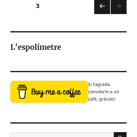
Gake
Paginació
PÀGINA
3
no
ue
PÀGI
de
no
NA
Ponyo
ANT
les
ERIO
R
L'espolímetre
entrades
Si t'agrada
convida'm a un
cafè, gràcies!
CE
Cerca: