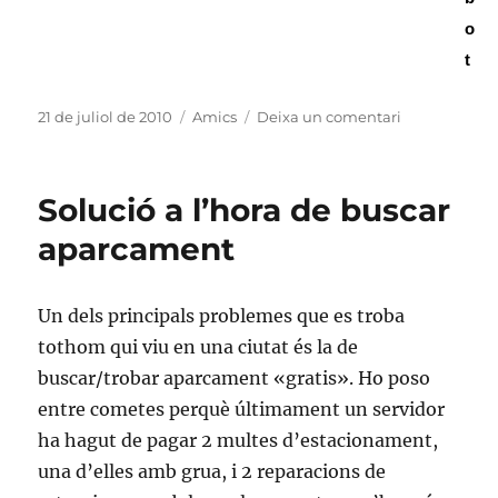
o
t
Publicat
Categories
a
21 de juliol de 2010
Amics
Deixa un comentari
el
Excursió
a
la
Solució a l’hora de buscar
Punta
Alta
aparcament
Un dels principals problemes que es troba
tothom qui viu en una ciutat és la de
buscar/trobar aparcament «gratis». Ho poso
entre cometes perquè últimament un servidor
ha hagut de pagar 2 multes d’estacionament,
una d’elles amb grua, i 2 reparacions de