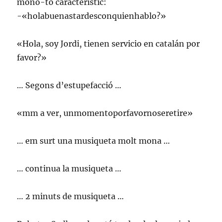
mono-to característic:
-«holabuenastardesconquienhablo?»
«Hola, soy Jordi, tienen servicio en catalán por
favor?»
… Segons d’estupefacció …
«mm a ver, unmomentoporfavornoseretire»
… em surt una musiqueta molt mona …
… continua la musiqueta …
… 2 minuts de musiqueta …