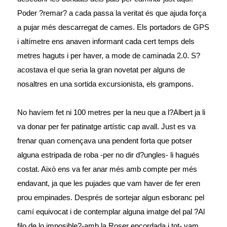
Poder ?remar? a cada passa la veritat és que ajuda força
a pujar més descarregat de cames. Els portadors de GPS
i altímetre ens anaven informant cada cert temps dels
metres haguts i per haver, a mode de caminada 2.0. S?
acostava el que seria la gran novetat per alguns de
nosaltres en una sortida excursionista, els grampons.
No havíem fet ni 100 metres per la neu que a l?Albert ja li
va donar per fer patinatge artístic cap avall. Just es va
frenar quan començava una pendent forta que potser
alguna estripada de roba -per no dir d?ungles- li hagués
costat. Això ens va fer anar més amb compte per més
endavant, ja que les pujades que vam haver de fer eren
prou empinades. Després de sortejar algun esboranc pel
camí equivocat i de contemplar alguna imatge del pal ?Al
filo de lo imposible?-amb la Roser encordada i tot- vam