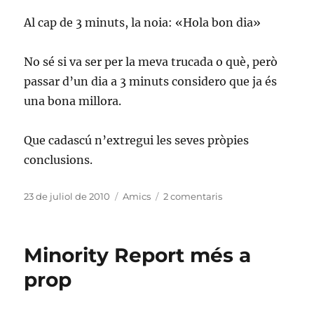
Al cap de 3 minuts, la noia: «Hola bon dia»
No sé si va ser per la meva trucada o què, però
passar d’un dia a 3 minuts considero que ja és
una bona millora.
Que cadascú n’extregui les seves pròpies
conclusions.
Publicat
Categories
a
23 de juliol de 2010
Amics
2 comentaris
el
Yoigo
i
el
Minority Report més a
català
prop