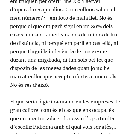
em truquen per oferir-me X o Y servei -
d’operadores que dius: Com collons saben el
meu número??- em foto de mala llet. No és
perquè el que em parli sigui en un 80% dels
casos una sud-americana des de milers de km
de distància, ni perquè em parli en castellà, ni
perquè tingui la indecència de trucar-me
durant una migdiada, ni tan sols pel fet que
disposin de les meves dades quan jo no he
marcat enlloc que accepto ofertes comercials.
No és res d’això.
El que seria lògic i raonable en les empreses de
gran calibre, com és el cas que ens ocupa, és
que en una trucada et donessin l’oportunitat
d’escollir l’idioma amb el qual vols ser atès, i