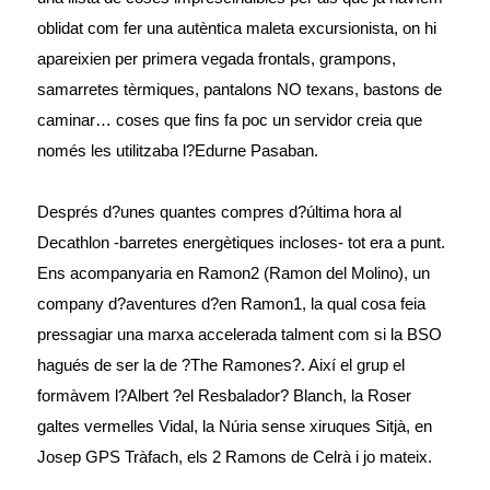
oblidat com fer una autèntica maleta excursionista, on hi
apareixien per primera vegada frontals, grampons,
samarretes tèrmiques, pantalons NO texans, bastons de
caminar… coses que fins fa poc un servidor creia que
només les utilitzaba l?Edurne Pasaban.
Després d?unes quantes compres d?última hora al
Decathlon -barretes energètiques incloses- tot era a punt.
Ens acompanyaria en Ramon2 (Ramon del Molino), un
company d?aventures d?en Ramon1, la qual cosa feia
pressagiar una marxa accelerada talment com si la BSO
hagués de ser la de ?The Ramones?. Així el grup el
formàvem l?Albert ?el Resbalador? Blanch, la Roser
galtes vermelles Vidal, la Núria sense xiruques Sitjà, en
Josep GPS Tràfach, els 2 Ramons de Celrà i jo mateix.