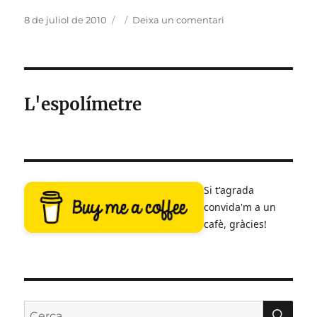
Publicat
Categories
a
8 de juliol de 2010
Deixa un comentari
el
Solució
a
l’hora
de
buscar
L'espolímetre
aparcament
Si t'agrada
convida'm a un
cafè, gràcies!
CE
Cerca: