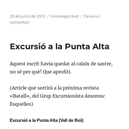
Publicat
Categories
23 de juliol de 2010
Uncategorized
Deixa un
el
a
comentari
Minority
Report
més
Excursió a la Punta Alta
a
prop
Aquest escrit havia quedat al calaix de sastre,
no sé per què! Que aprofiti.
(Article que sortirà a la pròxima revista
«Batall», del Grup Excursionista Amerenc
Esquelles)
Excursió a la Punta Alta (Vall de Boí):