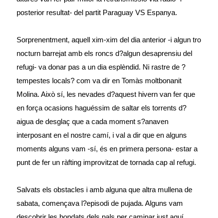
posterior resultat- del partit Paraguay VS Espanya.
Sorprenentment, aquell xim-xim del dia anterior -i algun tro
nocturn barrejat amb els roncs d?algun desaprensiu del
refugi- va donar pas a un dia esplèndid. Ni rastre de ?
tempestes locals? com va dir en Tomàs moltbonanit
Molina. Això sí, les nevades d?aquest hivern van fer que
en força ocasions haguéssim de saltar els torrents d?
aigua de desglaç que a cada moment s?anaven
interposant en el nostre camí, i val a dir que en alguns
moments alguns vam -sí, és en primera persona- estar a
punt de fer un ràfting improvitzat de tornada cap al refugi.
Salvats els obstacles i amb alguna que altra mullena de
sabata, començava l?episodi de pujada. Alguns vam
descobrir les bondats dels pals per caminar just aquí.