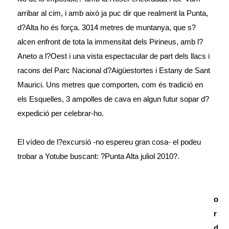
arribar al cim, i amb això ja puc dir que realment la Punta,
d?Alta ho és força. 3014 metres de muntanya, que s?
alcen enfront de tota la immensitat dels Pirineus, amb l?
Aneto a l?Oest i una vista espectacular de part dels llacs i
racons del Parc Nacional d?Aigüestortes i Estany de Sant
Maurici. Uns metres que comporten, com és tradició en
els Esquelles, 3 ampolles de cava en algun futur sopar d?
expedició per celebrar-ho.
El vídeo de l?excursió -no espereu gran cosa- el podeu
trobar a Yotube buscant: ?Punta Alta juliol 2010?.
o
r
d