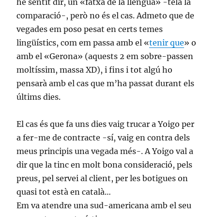
he sentit dir, un «fatxa de la llengua» -tela la
comparació-, però no és el cas. Admeto que de
vegades em poso pesat en certs temes
lingüístics, com em passa amb el «
tenir que
» o
amb el «Gerona» (aquests 2 em sobre-passen
moltíssim, massa XD), i fins i tot algú ho
pensarà amb el cas que m’ha passat durant els
últims dies.
El cas és que fa uns dies vaig trucar a Yoigo per
a fer-me de contracte -sí, vaig en contra dels
meus principis una vegada més-. A Yoigo val a
dir que la tinc en molt bona consideració, pels
preus, pel servei al client, per les botigues on
quasi tot està en català…
Em va atendre una sud-americana amb el seu