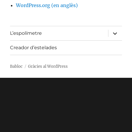
WordPress.org (en anglès)
amplia
L’espolímetre
el
menú
fill
Creador d’estelades
Babloc
Gràcies al WordPress