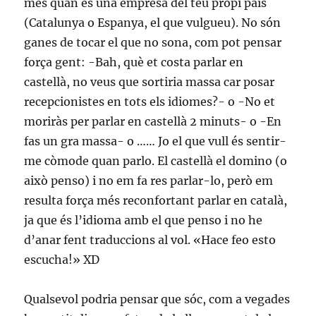
més quan és una empresa del teu propi país
(Catalunya o Espanya, el que vulgueu). No són
ganes de tocar el que no sona, com pot pensar
força gent: -Bah, què et costa parlar en
castellà, no veus que sortiria massa car posar
recepcionistes en tots els idiomes?- o -No et
moriràs per parlar en castellà 2 minuts- o -En
fas un gra massa- o …… Jo el que vull és sentir-
me còmode quan parlo. El castellà el domino (o
això penso) i no em fa res parlar-lo, però em
resulta força més reconfortant parlar en català,
ja que és l’idioma amb el que penso i no he
d’anar fent traduccions al vol. «Hace feo esto
escucha!» XD
Qualsevol podria pensar que sóc, com a vegades