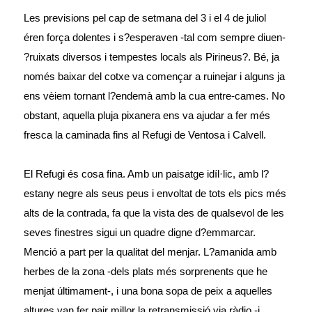
Les previsions pel cap de setmana del 3 i el 4 de juliol
éren força dolentes i s?esperaven -tal com sempre diuen-
?ruixats diversos i tempestes locals als Pirineus?. Bé, ja
només baixar del cotxe va començar a ruinejar i alguns ja
ens vèiem tornant l?endemà amb la cua entre-cames. No
obstant, aquella pluja pixanera ens va ajudar a fer més
fresca la caminada fins al Refugi de Ventosa i Calvell.
El Refugi és cosa fina. Amb un paisatge idíl·lic, amb l?
estany negre als seus peus i envoltat de tots els pics més
alts de la contrada, fa que la vista des de qualsevol de les
seves finestres sigui un quadre digne d?emmarcar.
Menció a part per la qualitat del menjar. L?amanida amb
herbes de la zona -dels plats més sorprenents que he
menjat últimament-, i una bona sopa de peix a aquelles
altures van fer pair millor la retransmissió via ràdio -i