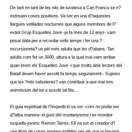
De tant en tant de les nits de lucidesa a Can Franco se n?
extreuen coses positives. Va ser en una d?aquestes
llargues vetllades nocturnes que alguns membres de l?
extint Grup Esquelles Jove -ja fa més de 12 anys- vam
posar data per a recordar vells temps i fer una ?
excursioneta? un pèl més adulta que les d?abans. Tan
adulta com fer un 3000, altura a la qual mai vam arribar
quan érem els Esquelles Jove -i que molts dels lectors del
Batall deuen haver assolit fa temps segurament-. Suposo
que les ?nits salseteres? van contribuir a que mai ens
animéssim del tot a assolir tal fita…
El guia espiritual de l?expedició va ser -com no podia ser
d?altra manera- el gurú del muntanyisme i ex-monitor
esquella-jovenc Ramon Tarrés. Ell va ser el creador d?
una llista de coses imprescindibles per als que ja havíem