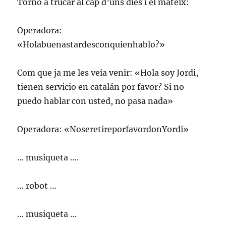
Torno a trucar al cap d’uns dies i el mateix:
Operadora:
«Holabuenastardesconquienhablo?»
Com que ja me les veia venir: «Hola soy Jordi,
tienen servicio en catalán por favor? Si no
puedo hablar con usted, no pasa nada»
Operadora: «NoseretireporfavordonYordi»
… musiqueta ….
… robot …
… musiqueta …