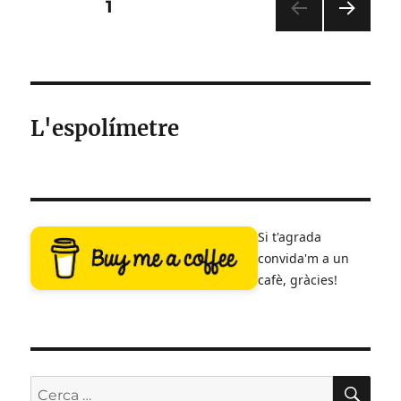
Paginació
PÀGINA
1
joc
PÀGI
de
NA
SEG
les
ÜEN
T
L'espolímetre
entrades
Si t'agrada
convida'm a un
cafè, gràcies!
CE
Cerca: