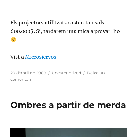
Els projectors utilitzats costen tan sols
600.000$. Sí, tardarem una mica a provar-ho
Vist a
Microsiervos
.
Publicat
Categories
20 d'abril de 2009
Uncategorized
Deixa un
el
a
comentari
L’habitació
3D
Ombres a partir de merda