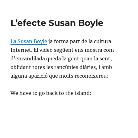
el
Ombres
a
partir
L’efecte Susan Boyle
de
merda
La Susan Boyle
ja forma part de la cultura
Internet. El video següent ens mostra com
d’encandilada queda la gent quan la sent,
oblidant totes les rancúnies diàries, i amb
alguna aparició que molts reconeixereu:
We have to go back to the island: