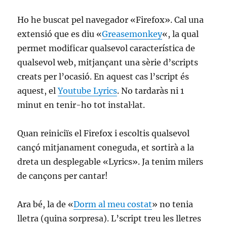
Ho he buscat pel navegador «Firefox». Cal una
extensió que es diu «
Greasemonkey
«, la qual
permet modificar qualsevol característica de
qualsevol web, mitjançant una sèrie d’scripts
creats per l’ocasió. En aquest cas l’script és
aquest, el
Youtube Lyrics
. No tardaràs ni 1
minut en tenir-ho tot instal·lat.
Quan reiniciïs el Firefox i escoltis qualsevol
cançó mitjanament coneguda, et sortirà a la
dreta un desplegable «Lyrics». Ja tenim milers
de cançons per cantar!
Ara bé, la de «
Dorm al meu costat
» no tenia
lletra (quina sorpresa). L’script treu les lletres