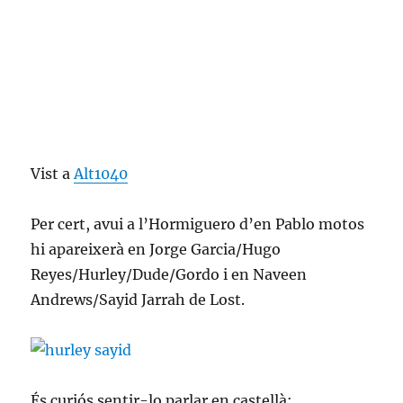
Vist a
Alt1040
Per cert, avui a l’Hormiguero d’en Pablo motos
hi apareixerà en Jorge Garcia/Hugo
Reyes/Hurley/Dude/Gordo i en Naveen
Andrews/Sayid Jarrah de Lost.
És curiós sentir-lo parlar en castellà: