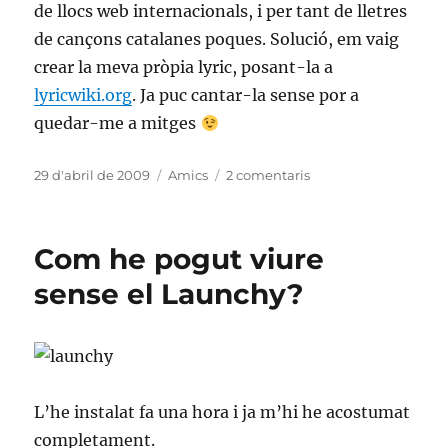
de llocs web internacionals, i per tant de lletres
de cançons catalanes poques. Solució, em vaig
crear la meva pròpia lyric, posant-la a
lyricwiki.org
. Ja puc cantar-la sense por a
quedar-me a mitges
Publicat
Categories
a
29 d'abril de 2009
Amics
2 comentaris
el
Lletres
de
cançons
Com he pogut viure
al
Youtube
sense el Launchy?
L’he instalat fa una hora i ja m’hi he acostumat
completament.