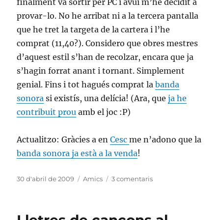
finalment va sortir per PC i avui m’he decidit a
provar-lo. No he arribat ni a la tercera pantalla
que he tret la targeta de la cartera i l’he
comprat (11,40?). Considero que obres mestres
d’aquest estil s’han de recolzar, encara que ja
s’hagin forrat anant i tornant. Simplement
genial. Fins i tot hagués comprat la
banda
sonora
si existís, una delícia! (Ara, que
ja he
contribuit prou
amb el joc :P)
Actualitzo: Gràcies a en
Cesc
me n’adono que la
banda sonora ja està a la venda
!
Publicat
Categories
a
30 d'abril de 2009
Amics
3 comentaris
el
Braid