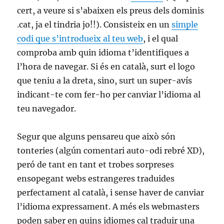
cert, a veure si s’abaixen els preus dels dominis
.cat, ja el tindria jo!!). Consisteix en un
simple
codi que s’introdueix al teu web
, i el qual
comproba amb quin idioma t’identifiques a
l’hora de navegar. Si és en català, surt el logo
que teniu a la dreta, sino, surt un super-avís
indicant-te com fer-ho per canviar l’idioma al
teu navegador.
Segur que alguns pensareu que això són
tonteries (algún comentari auto-odi rebré XD),
peró de tant en tant et trobes sorpreses
ensopegant webs estrangeres traduides
perfectament al català, i sense haver de canviar
l’idioma expressament. A més els webmasters
poden saber en quins idiomes cal traduir una