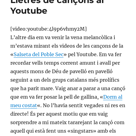
Lletres de cançons al
Youtube
[video:youtube:4l9p6vhmy2M]
L’altre dia em va venir la vena melancòlica i
m’estava mirant els videos de les cançons de la
«
Salseta del Poble Sec
» pel Youtube. Em va fer
recordar vells temps corrent amunt i avall per
aquests mons de Déu de pavelló en pavelló
seguint a un dels grups catalans més prolífics
que ha parit mare. Vaig anar a parar a una cançó
que em va fer posar la pell de gallina, «
Dorm al
meu costat
«. No l’havia sentit vegades ni res en
directe! És per aquest motiu que em vaig
sorprendre a mi mateix tararejant la cançó com
aquell qui està fent uns «singstars» amb els