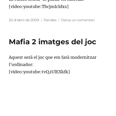
[video:youtube:TbcjmIcldxs]
Publicat
Categories
a
20 d'abril de 2009
Parides
Deixa un comentari
el
L’efecte
Susan
Boyle
Mafia 2 imatges del joc
Aquest serà el joc que em farà modernitzar
l’ordinador:
[video:youtube:tvQ2UlEXkfk]