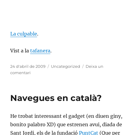
La culpable
.
Vist a la
tafanera
.
Publicat
Categories
24 d'abril de 2009
Uncategorized
Deixa un
el
a
comentari
Impressionant
càmara
lenta
Navegues en català?
He trobat interessant el gadget (en diuen giny,
bonito palabro XD) que estrenen avui, diada de
Sant Jordi, els de la fundació
PuntCat
(Que per