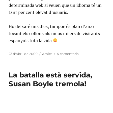
determinada web si veuen que un idioma té un
tant per cent elevat d’usuaris.
Ho deixaré uns dies, tampoc és plan d’anar
tocant els collons als meus milers de visitants
espanyols tota la vida
Publicat
Categories
a
23 d'abril de 2009
Amics
4 comentaris
el
Navegues
en
català?
La batalla està servida,
Susan Boyle tremola!