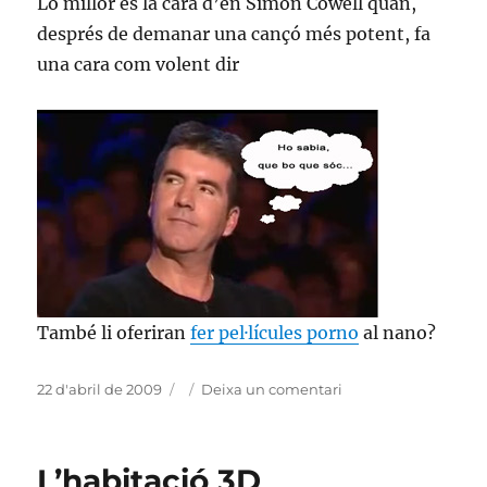
Lo millor és la cara d’en Simon Cowell quan,
després de demanar una cançó més potent, fa
una cara com volent dir
També li oferiran
fer pel·lícules porno
al nano?
Publicat
Categories
a
22 d'abril de 2009
Deixa un comentari
el
La
batalla
està
L’habitació 3D
servida,