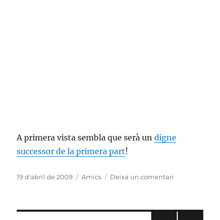
A primera vista sembla que serà un
digne
successor de la primera part
!
Publicat
Categories
a
19 d'abril de 2009
Amics
Deixa un comentari
el
Mafia
2
imatges
del