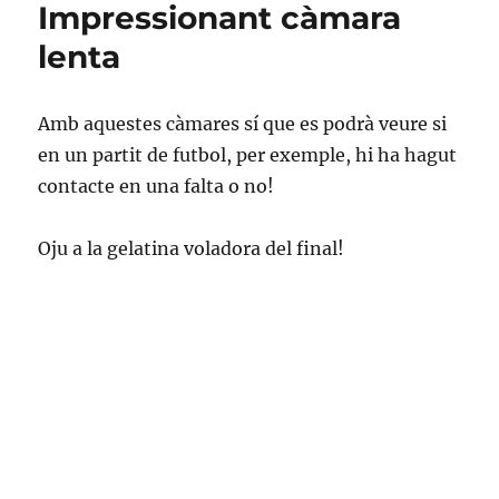
Impressionant càmara
viure
sense
lenta
el
Launchy?
Amb aquestes càmares sí que es podrà veure si
en un partit de futbol, per exemple, hi ha hagut
contacte en una falta o no!
Oju a la gelatina voladora del final!