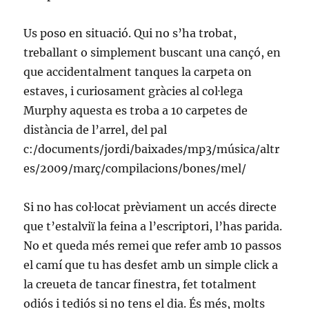
Us poso en situació. Qui no s’ha trobat,
treballant o simplement buscant una cançó, en
que accidentalment tanques la carpeta on
estaves, i curiosament gràcies al col·lega
Murphy aquesta es troba a 10 carpetes de
distància de l’arrel, del pal
c:/documents/jordi/baixades/mp3/música/altr
es/2009/març/compilacions/bones/mel/
Si no has col·locat prèviament un accés directe
que t’estalviï la feina a l’escriptori, l’has parida.
No et queda més remei que refer amb 10 passos
el camí que tu has desfet amb un simple click a
la creueta de tancar finestra, fet totalment
odiós i tediós si no tens el dia. És més, molts