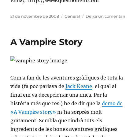
Enllaç: http://www.questionem.com
Publicat
Categories
a
21 de novembre de 2008
General
Deixa un comentari
el
Qües
web
de
A Vampire Story
pregu
i
respo
en
catal
Com a fan de les aventures gràfiques de tota la
vida (fa poc parlava de
Jack Keane
, el qual al
final em va decepcionar una mica. Per la
história més que res.) he de dir que la
demo de
«A Vampire story»
m’ha sorprès molt
gratament. Sembla que tindrà tots els
ingredents de les bones aventures gràfiques