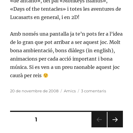
«de antaño», del pal «Monkeys Islands»,
«Days of the tentacles» i totes les aventures de
Lucasarts en general, i en 2D!
Amb només una pantalla ja te’n pots fer a l’idea
de lo gran que pot arribar a ser aquest joc. Molt
bona ambientació, bons diàlegs (in english),
animacions per cada acció important i bona
música. Si es ven a un preu raonable aquest joc
caurà per reis
Publicat
Categories
a
20 de novembre de 2008
Amics
3 comentaris
el
A
Vampire
Story
Paginació
PÀGINA
1
PÀGI