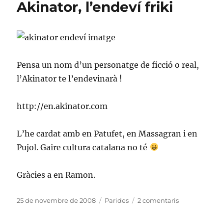
Akinator, l’endeví­ friki
Pensa un nom d’un personatge de ficció o real,
l’Akinator te l’endevinarà !
http://en.akinator.com
L’he cardat amb en Patufet, en Massagran i en
Pujol. Gaire cultura catalana no té
Gràcies a en Ramon.
Publicat
Categories
a
25 de novembre de 2008
Parides
2 comentaris
el
Akinator,