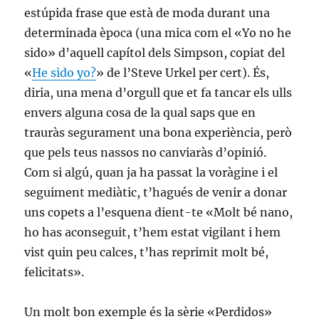
estúpida frase que està de moda durant una
determinada època (una mica com el «Yo no he
sido» d’aquell capítol dels Simpson, copiat del
«
He sido yo?
» de l’Steve Urkel per cert). És,
diria, una mena d’orgull que et fa tancar els ulls
envers alguna cosa de la qual saps que en
trauràs segurament una bona experiència, però
que pels teus nassos no canviaràs d’opinió.
Com si algú, quan ja ha passat la voràgine i el
seguiment mediàtic, t’hagués de venir a donar
uns copets a l’esquena dient-te «Molt bé nano,
ho has aconseguit, t’hem estat vigilant i hem
vist quin peu calces, t’has reprimit molt bé,
felicitats».
Un molt bon exemple és la sèrie «Perdidos»