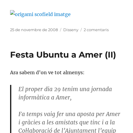
Publicat
Categories
a
25 de novembre de 2008
Disseny
2 comentaris
el
La
fi
de
Festa Ubuntu a Amer (II)
Prison
Break
Ara sabem d’on ve tot almenys:
El proper dia 29 tenim una jornada
informàtica a Amer,
Fa temps vaig fer una aposta per Amer
i gràcies a les amistats que tinc i a la
Col·laboració de l’Ajuntament l’equip