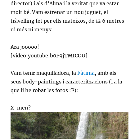
director) i als d’Alma i la veritat que va estar
molt bé. Vam estrenar un nou juguet, el
tràvelling fet per ells mateixos, de
12
6 metres
ni més ni menys:
Ara jooooo!
[video:youtube:b0F9jTMtCOU]
Vam tenir maquilladora, la
Fàtima
, amb els
seus body-paintings i caracteritzacions (i a la
que li he robat les fotos :P):
X-men?