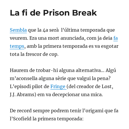
l’endeví­
friki
La fi de Prison Break
Sembla
que la 4a serà l’última temporada que
veurem. Era una mort anunciada, com ja deia
fa
temps
, amb la primera temporada es va esgotar
tota la frescor de cop.
Haurem de trobar-hi alguna alternativa… Algú
m’aconsella alguna sèrie que valgui la pena?
L’episodi pilot de
Fringe
(del creador de Lost,
J.J. Abrams) em va decepcionar una mica.
De record sempre podrem tenir l’origami que fa
l’Scofield la primera temporada: