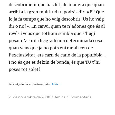
descobriment que has fet, de manera que quan
arribi a la gran multitud tu podràs dir: «Ei! Que
jo ja fa temps que ho vaig descobrir! Us ho vaig
dir o no?». En canvi, quan te n’adones que és al
revés i veus que tothom sembla que s’hagi
posat d’acord i li agradi una determinada cosa,
quan veus que ja no pots entrar al tren de
l’exclusivitat, ets carn de canó de la popufòbia…
I no és que et deixin de banda, és que TU t’hi
poses tot solet!
Per cert, el nom se l’ha inventat en
Lluís
.
Publicat
Categories
a
25 de novembre de 2008
Amics
5 comentaris
el
La
popufòbia