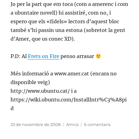
Jo per la part que em toca (com a amerenc i com
a ubuntaire novell) hi assistiré, com no, i
espero que els «fidels» lectors d’aquest bloc
també s’hi passin una estona (sobretot la gent
d’Amer, que us conec XD).
P.D: Al
Frets on Fire
penso arrasar
Més informació a www.amer.cat (encara no
disponible veig)
http://www.ubuntu.cat/ i a
https://wiki.ubuntu.com/InstallIntr%C3%A8pi
d
Publicat
Categories
a
23 de novembre de 2008
Amics
6 comentaris
el
Festa
Ubuntu