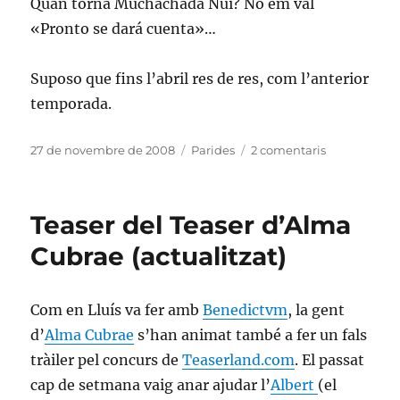
Quan torna Muchachada Nui? No em val
«Pronto se dará cuenta»…
Suposo que fins l’abril res de res, com l’anterior
temporada.
Publicat
Categories
a
27 de novembre de 2008
Parides
2 comentaris
el
Bucle
Teaser del Teaser d’Alma
Cubrae (actualitzat)
Com en Lluís va fer amb
Benedictvm
, la gent
d’
Alma Cubrae
s’han animat també a fer un fals
tràiler pel concurs de
Teaserland.com
. El passat
cap de setmana vaig anar ajudar l’
Albert
(el