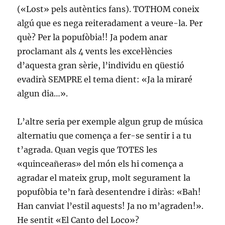
(«Lost» pels autèntics fans). TOTHOM coneix
algú que es nega reiteradament a veure-la. Per
què? Per la popufòbia!! Ja podem anar
proclamant als 4 vents les excel·lències
d’aquesta gran sèrie, l’individu en qüestió
evadirà SEMPRE el tema dient: «Ja la miraré
algun dia…».
L’altre seria per exemple algun grup de música
alternatiu que comença a fer-se sentir i a tu
t’agrada. Quan vegis que TOTES les
«quinceañeras» del món els hi comença a
agradar el mateix grup, molt segurament la
popufòbia te’n farà desentendre i diràs: «Bah!
Han canviat l’estil aquests! Ja no m’agraden!».
He sentit «El Canto del Loco»?