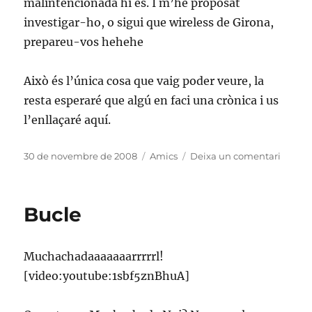
malintencionada hi és. I m’he proposat
investigar-ho, o sigui que wireless de Girona,
prepareu-vos hehehe
Això és l’única cosa que vaig poder veure, la
resta esperaré que algú en faci una crònica i us
l’enllaçaré aquí.
Publicat
Categories
a
30 de novembre de 2008
Amics
Deixa un comentari
el
Festa
Ubunt
a
Bucle
Amer
(III)
Muchachadaaaaaaarrrrrl!
[video:youtube:1sbf5znBhuA]