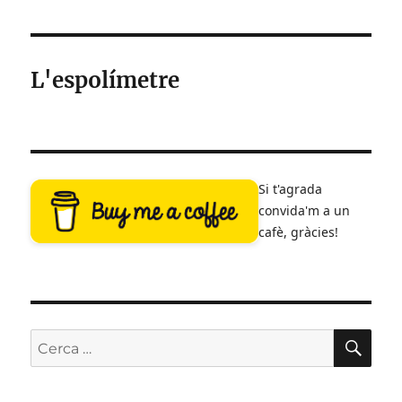
de
NA
SEG
les
ÜEN
T
L'espolímetre
entrades
Si t'agrada
convida'm a un
cafè, gràcies!
CE
Cerca: