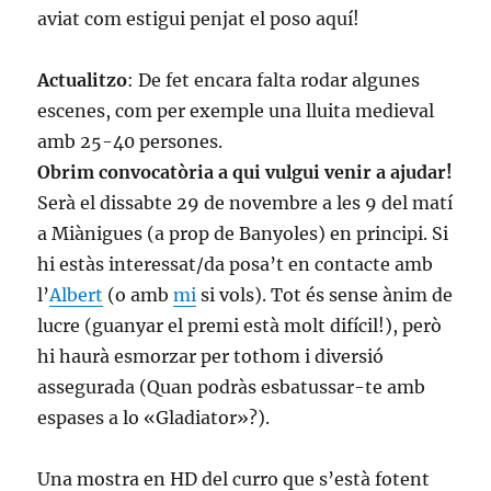
aviat com estigui penjat el poso aquí!
Actualitzo
: De fet encara falta rodar algunes
escenes, com per exemple una lluita medieval
amb 25-40 persones.
Obrim convocatòria a qui vulgui venir a ajudar!
Serà el dissabte 29 de novembre a les 9 del matí
a Miànigues (a prop de Banyoles) en principi. Si
hi estàs interessat/da posa’t en contacte amb
l’
Albert
(o amb
mi
si vols). Tot és sense ànim de
lucre (guanyar el premi està molt difícil!), però
hi haurà esmorzar per tothom i diversió
assegurada (Quan podràs esbatussar-te amb
espases a lo «Gladiator»?).
Una mostra en HD del curro que s’està fotent