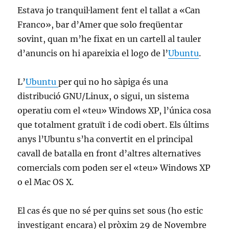
Estava jo tranquil·lament fent el tallat a «Can
Franco», bar d’Amer que solo freqüentar
sovint, quan m’he fixat en un cartell al tauler
d’anuncis on hi apareixia el logo de l’
Ubuntu
.
L’
Ubuntu
per qui no ho sàpiga és una
distribució GNU/Linux, o sigui, un sistema
operatiu com el «teu» Windows XP, l’única cosa
que totalment gratuït i de codi obert. Els últims
anys l’Ubuntu s’ha convertit en el principal
cavall de batalla en front d’altres alternatives
comercials com poden ser el «teu» Windows XP
o el Mac OS X.
El cas és que no sé per quins set sous (ho estic
investigant encara) el pròxim 29 de Novembre