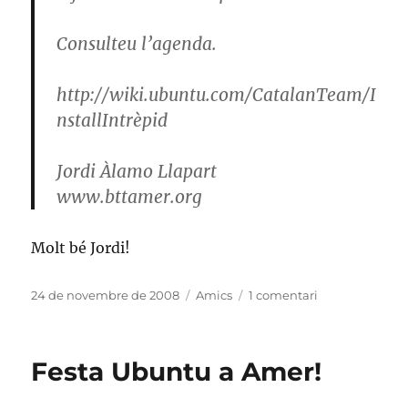
Consulteu l’agenda.
http://wiki.ubuntu.com/CatalanTeam/I
nstallIntrèpid
Jordi Àlamo Llapart
www.bttamer.org
Molt bé Jordi!
Publicat
Categories
a
24 de novembre de 2008
Amics
1 comentari
el
Festa
Ubuntu
a
Festa Ubuntu a Amer!
Amer
(II)