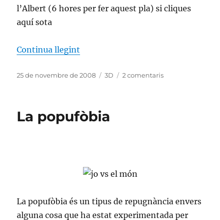
l’Albert (6 hores per fer aquest pla) si cliques
aquí sota
«Teaser del Teaser d’Alma Cubrae (a
Continua llegint
Publicat
Categories
a
25 de novembre de 2008
3D
2 comentaris
el
Teaser
del
Teaser
La popufòbia
d’Alma
Cubrae
(actualitzat)
La popufòbia és un tipus de repugnància envers
alguna cosa que ha estat experimentada per