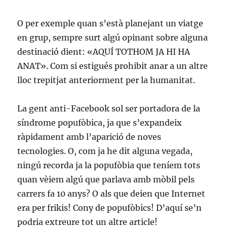
O per exemple quan s’està planejant un viatge
en grup, sempre surt algú opinant sobre alguna
destinació dient: «AQUÍ TOTHOM JA HI HA
ANAT». Com si estigués prohibit anar a un altre
lloc trepitjat anteriorment per la humanitat.
La gent anti-Facebook sol ser portadora de la
síndrome popufòbica, ja que s’expandeix
ràpidament amb l’aparició de noves
tecnologies. O, com ja he dit alguna vegada,
ningú recorda ja la popufòbia que teníem tots
quan vèiem algú que parlava amb mòbil pels
carrers fa 10 anys? O als que deien que Internet
era per frikis! Cony de popufòbics! D’aquí se’n
podria extreure tot un altre article!