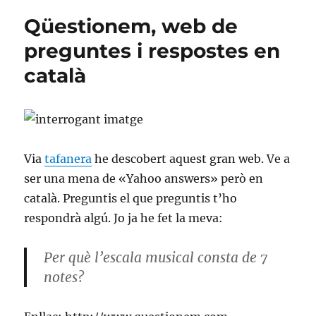
a
Qüestionem, web de
Amer!
preguntes i respostes en
català
Via
tafanera
he descobert aquest gran web. Ve a
ser una mena de «Yahoo answers» però en
català. Preguntis el que preguntis t’ho
respondrà algú. Jo ja he fet la meva:
Per què l’escala musical consta de 7
notes?