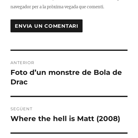
navegador per a la pròxima vegada que comenti.
Navegació
ANTERIOR
d'entrades
Foto d’un monstre de Bola de
Entrada
anterior:
Drac
SEGÜENT
Where the hell is Matt (2008)
Entrada
següent: