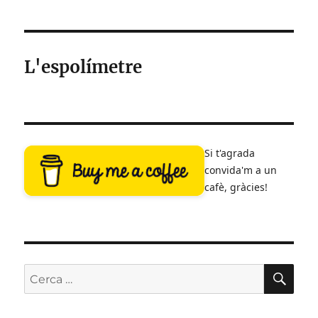
L'espolímetre
Si t'agrada
convida'm a un
cafè, gràcies!
CE
Cerca: