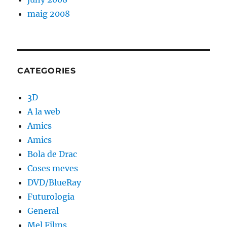
maig 2008
CATEGORIES
3D
A la web
Amics
Amics
Bola de Drac
Coses meves
DVD/BlueRay
Futurologia
General
Mel Films