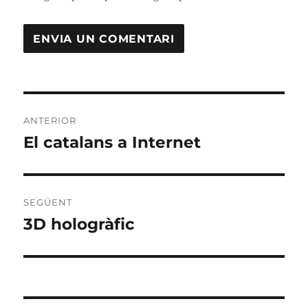
Navegació
ANTERIOR
d'entrades
El catalans a Internet
Entrada
anterior:
SEGÜENT
3D hologràfic
Entrada
següent: