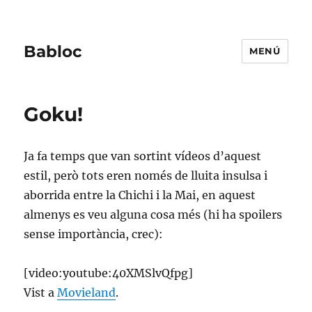
Babloc
MENÚ
Goku!
Ja fa temps que van sortint vídeos d’aquest
estil, però tots eren només de lluita insulsa i
aborrida entre la Chichi i la Mai, en aquest
almenys es veu alguna cosa més (hi ha spoilers
sense importància, crec):
[video:youtube:40XMSlvQfpg]
Vist a
Movieland
.