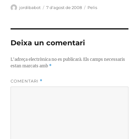
Autor
Publicat
Categories
jordibabot
7 d'agost de 2008
Pelis
el
Deixa un comentari
L'adreça electrònica no es publicarà.
Els camps necessaris
estan marcats amb
*
COMENTARI
*