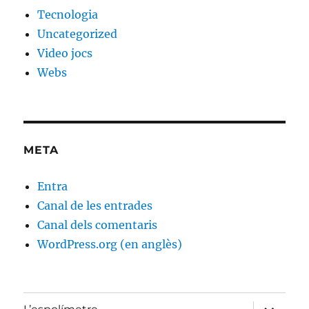
Tecnologia
Uncategorized
Video jocs
Webs
META
Entra
Canal de les entrades
Canal dels comentaris
WordPress.org (en anglès)
amplia