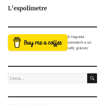
L'espolímetre
Si t'agrada
convida'm a un
cafè, gràcies!
CE
Cerca: