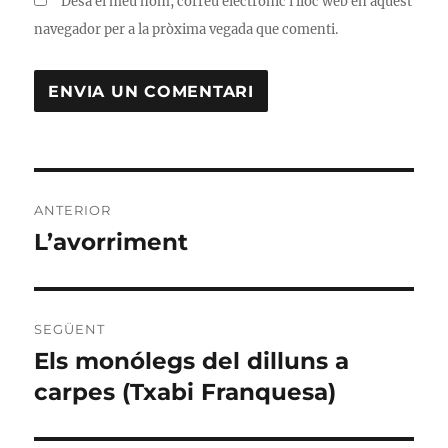
Desa el meu nom, correu electrònic i lloc web en aquest
navegador per a la pròxima vegada que comenti.
Navegació
ANTERIOR
d'entrades
L’avorriment
Entrada
anterior:
SEGÜENT
Els monólegs del dilluns a
Entrada
següent:
carpes (Txabi Franquesa)