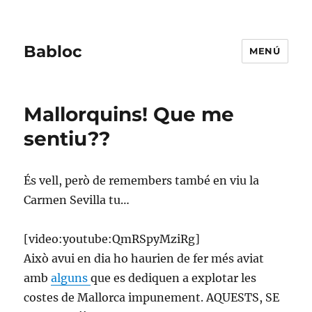
Babloc
MENÚ
Mallorquins! Que me
sentiu??
És vell, però de remembers també en viu la
Carmen Sevilla tu…
[video:youtube:QmRSpyMziRg]
Això avui en dia ho haurien de fer més aviat
amb
alguns
que es dediquen a explotar les
costes de Mallorca impunement. AQUESTS, SE