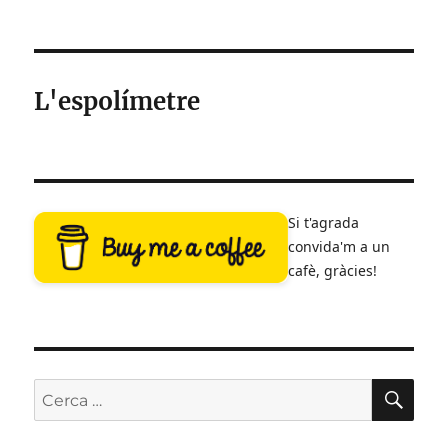
L'espolímetre
Si t'agrada
convida'm a un
cafè, gràcies!
CE
Cerca: