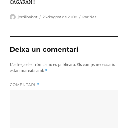
CAGARAN!!
Autor
Publicat
Categories
jordibabot
25 d'agost de 2008
Parides
el
Deixa un comentari
L'adreça electrònica no es publicarà.
Els camps necessaris
estan marcats amb
*
COMENTARI
*