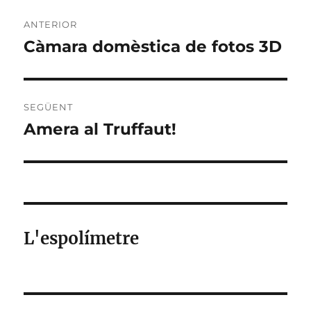
Navegació
ANTERIOR
d'entrades
Càmara domèstica de fotos 3D
Entrada
anterior:
SEGÜENT
Amera al Truffaut!
Entrada
següent:
L'espolímetre