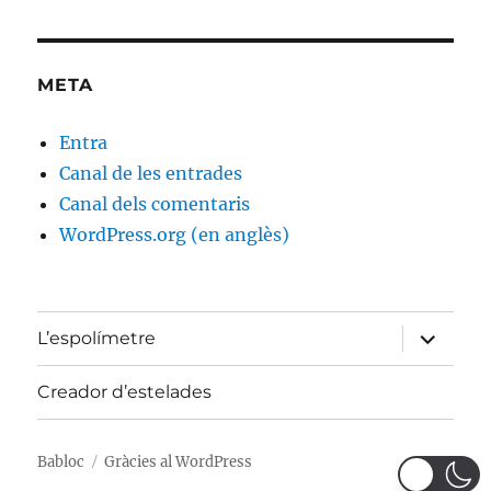
META
Entra
Canal de les entrades
Canal dels comentaris
WordPress.org (en anglès)
amplia
L’espolímetre
el
menú
fill
Creador d’estelades
Babloc
Gràcies al WordPress