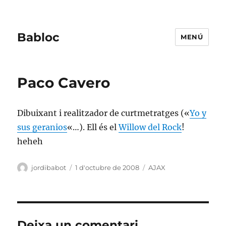
Babloc
MENÚ
Paco Cavero
Dibuixant i realitzador de curtmetratges («
Yo y
sus geranios
«…). Ell és el
Willow del Rock
!
heheh
Autor
Publicat
Categories
jordibabot
1 d'octubre de 2008
AJAX
el
Deixa un comentari