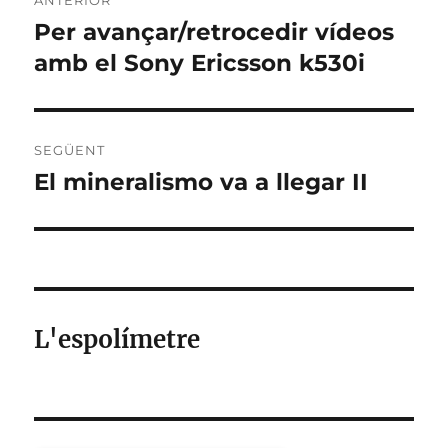
d'entrades
Per avançar/retrocedir vídeos
Entrada
anterior:
amb el Sony Ericsson k530i
SEGÜENT
El mineralismo va a llegar II
Entrada
següent:
L'espolímetre