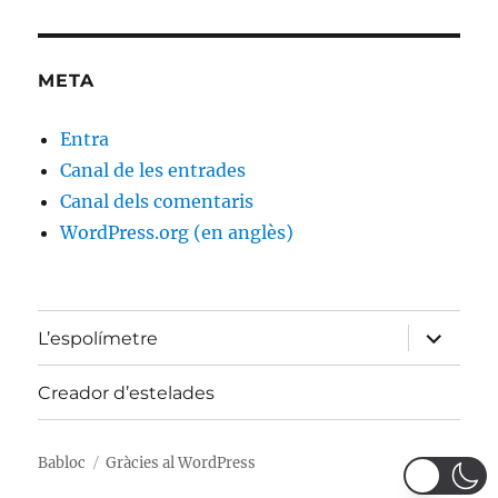
META
Entra
Canal de les entrades
Canal dels comentaris
WordPress.org (en anglès)
amplia
L’espolímetre
el
menú
fill
Creador d’estelades
Babloc
Gràcies al WordPress