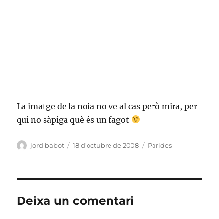
La imatge de la noia no ve al cas però mira, per
qui no sàpiga què és un fagot
Autor
Publicat
Categories
jordibabot
18 d'octubre de 2008
Parides
el
Deixa un comentari