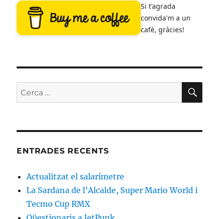
Si t'agrada
convida'm a un
cafè, gràcies!
CE
Cerca:
ENTRADES RECENTS
Actualitzat el salarímetre
La Sardana de l’Alcalde, Super Mario World i
Tecmo Cup RMX
Qüestionaris a JetPunk