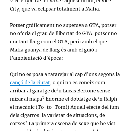
Vice city». De fet va ser aquest últim, el Vice
City, que va eclipsar totalment a Mafia.
Potser gràficament no superava a GTA, potser
no oferia el grau de llibertat de GTA, potser no
era tant llarg com el GTA, però amb el que
Mafia guanya de llarg és amb el guió i
l’ambientació d’època:
Qui no es posa a tararejar al cap d’uns segons la
cançó de la ciutat
, o qui no es coneix com
arribar al garatge de’n Lucas Bertone sense
mirar al mapa? Enorme el doblatge de’n Ralph
el mecànic (To-to-Tom!) Aquell efecte del fum
dels cigarros, la varietat de situacions, de
cotxes? La primera escena de sexe que he vist