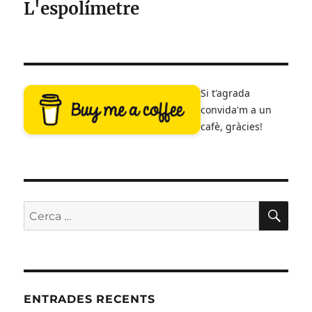
L'espolímetre
Si t'agrada
convida'm a un
cafè, gràcies!
CE
Cerca:
ENTRADES RECENTS