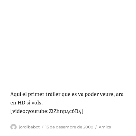
Aquí el primer tràiler que es va poder veure, ara
en HD si vols:
[video:youtube:ZiZhnp4c6B4]
Autor
Publicat
Categories
jordibabot
15 de desembre de 2008
Amics
el