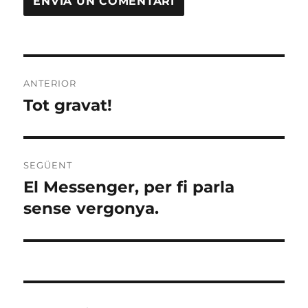
Navegació
ANTERIOR
d'entrades
Tot gravat!
Entrada
anterior:
SEGÜENT
El Messenger, per fi parla
Entrada
següent:
sense vergonya.