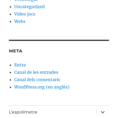
Uncategorized
Video jocs
Webs
META
Entra
Canal de les entrades
Canal dels comentaris
WordPress.org (en anglès)
amplia
L’espolímetre
el