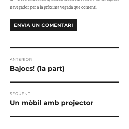
navegador per a la pròxima vegada que comenti.
Navegació
ANTERIOR
d'entrades
Bajocs! (1a part)
Entrada
anterior:
SEGÜENT
Un mòbil amb projector
Entrada
següent: