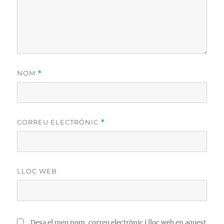
NOM
*
CORREU ELECTRÒNIC
*
LLOC WEB
Desa el meu nom, correu electrònic i lloc web en aquest