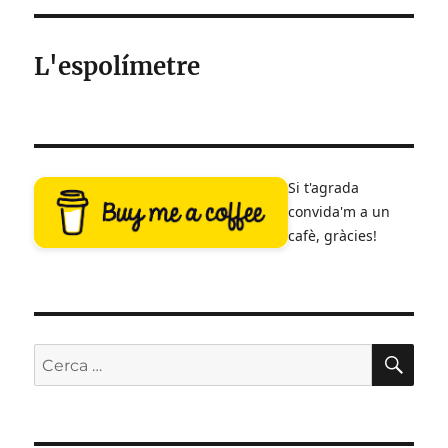
L'espolímetre
Si t'agrada
convida'm a un
cafè, gràcies!
CE
Cerca: