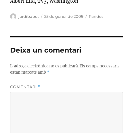
Albert Elfa, TV3, Washington.
Autor
Publicat
Categories
jordibabot
25 de gener de 2009
Parides
el
Deixa un comentari
L'adreça electrònica no es publicarà.
Els camps necessaris
estan marcats amb
*
COMENTARI
*