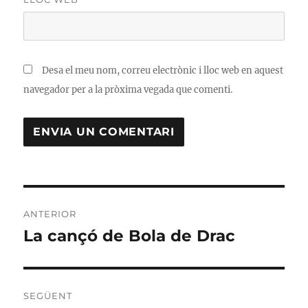
Desa el meu nom, correu electrònic i lloc web en aquest
navegador per a la pròxima vegada que comenti.
Navegació
ANTERIOR
d'entrades
La cançó de Bola de Drac
Entrada
anterior:
SEGÜENT