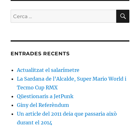
CE
Cerca:
ENTRADES RECENTS
Actualitzat el salarímetre
La Sardana de l’Alcalde, Super Mario World i
Tecmo Cup RMX
Qüestionaris a JetPunk
Giny del Referèndum
Un article del 2011 deia que passaria això
durant el 2014