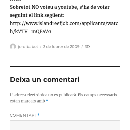
Sobretot NO voteu a youtube, s’ha de votar
seguint el link següent:
http://www.islandreefjob.com/applicants/watc
h/kVTV_mQPaV0
Autor
Publicat
Categories
jordibabot
3 de febrer de 2009
3D
el
Deixa un comentari
L'adreça electrònica no es publicarà.
Els camps necessaris
estan marcats amb
*
COMENTARI
*