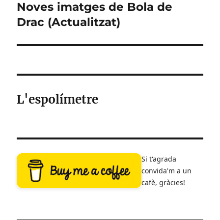
Noves imatges de Bola de
Entrada
següent:
Drac (Actualitzat)
L'espolímetre
Si t'agrada
convida'm a un
cafè, gràcies!