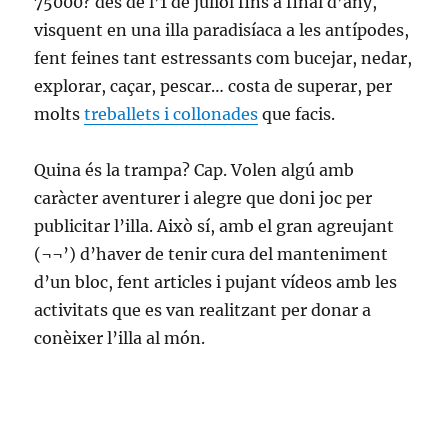
75000? des de l’1 de juliol fins a final d’any,
visquent en una illa paradisíaca a les antípodes,
fent feines tant estressants com bucejar, nedar,
explorar, caçar, pescar… costa de superar, per
molts
treballets i collonades
que facis.
Quina és la trampa? Cap. Volen algú amb
caràcter aventurer i alegre que doni joc per
publicitar l’illa. Això sí, amb el gran agreujant
(¬¬’) d’haver de tenir cura del manteniment
d’un bloc, fent articles i pujant vídeos amb les
activitats que es van realitzant per donar a
conèixer l’illa al món.