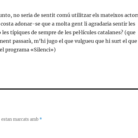
unto, no seria de sentit comú utilitzar els mateixos actor
 costa adonar-se que a molta gent li agradaria sentir les
 les típiques de sempre de les pel·lícules catalanes? (que
ment passarà, m’hi jugo el que vulgueu que hi surt el que
 del programa «Silenci»)
s estan marcats amb
*