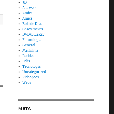
3D
A la web
Amics
Amics
Bola de Drac
Coses meves
DVD/BlueRay
Futurologia
General
Mel Films
Parides
Pelis
Tecnologia
Uncategorized
Video jocs
Webs
META