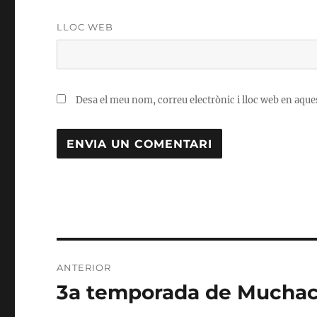
LLOC WEB
Desa el meu nom, correu electrònic i lloc web en aqu
Navegació
ANTERIOR
d'entrades
3a temporada de Muchach
Entrada
anterior: