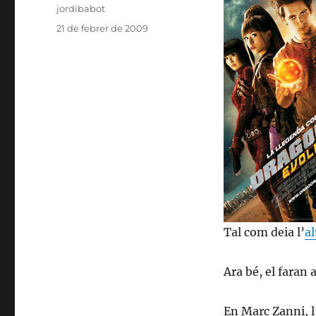
Autor
jordibabot
Publicat
21 de febrer de 2009
el
Categories
Tal com deia l’
al
Ara bé, el faran
En Marc Zanni, 