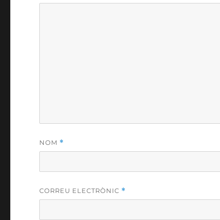
NOM
*
CORREU ELECTRÒNIC
*