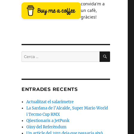
convida'm a
un cafè,
gràcies!
CERCA
Cerca:
ENTRADES RECENTS
Actualitzat el salarímetre
La Sardana de l’Alcalde, Super Mario World
i Tecmo Cup RMX
Qüestionaris a JetPunk
Giny del Referèndum
Un article del 2011 deia que passaria això