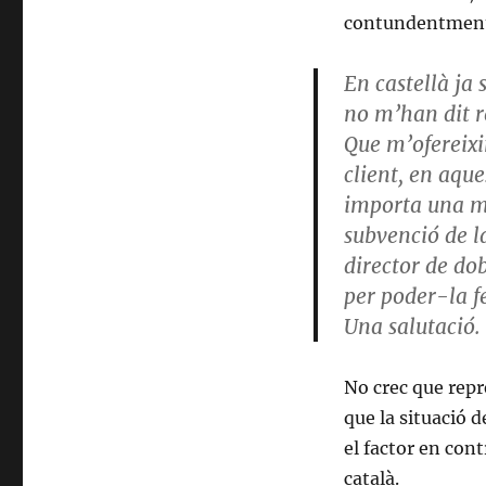
contundentmen
En castellà ja 
no m’han dit re
Que m’ofereixi
client, en aque
importa una mer
subvenció de la
director de dob
per poder-la f
Una salutació.
No crec que repr
que la situació 
el factor en con
català.