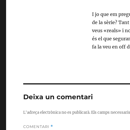
I jo que em preg
de la sèrie? Tant
veus «reals» i no
és el que segura
fa la veu en off
Deixa un comentari
L'adreça electrònica no es publicarà.
Els camps necessari
COMENTARI
*