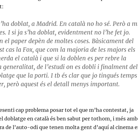
t:
s’ha doblat, a Madrid. En català no ho sé. Però a m
s. I si ja s’ha doblat, evidentment no l’he fet jo.
n el paper depèn de moltes coses. Bàsicament del
st cas la Fox, que com la majoria de les majors els
da el català i que si la doblen es per rebre la
 generalitat, de l’estudi on es dobli i finalment del
latge que la porti. I tb és clar que jo tingués temps
er, però aquest és el detall menys important.
esenti cap problema posar tot el que m’ha contestat, ja
del doblatge en català és ben sabut per tothom, i més amb
tra de l’auto-odi que tenen molta gent d’aquí al cinema 