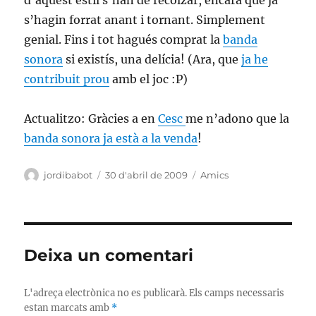
d’aquest estil s’han de recolzar, encara que ja
s’hagin forrat anant i tornant. Simplement
genial. Fins i tot hagués comprat la
banda
sonora
si existís, una delícia! (Ara, que
ja he
contribuit prou
amb el joc :P)
Actualitzo: Gràcies a en
Cesc
me n’adono que la
banda sonora ja està a la venda
!
Autor
Publicat
Categories
jordibabot
30 d'abril de 2009
Amics
el
Deixa un comentari
L'adreça electrònica no es publicarà.
Els camps necessaris
estan marcats amb
*