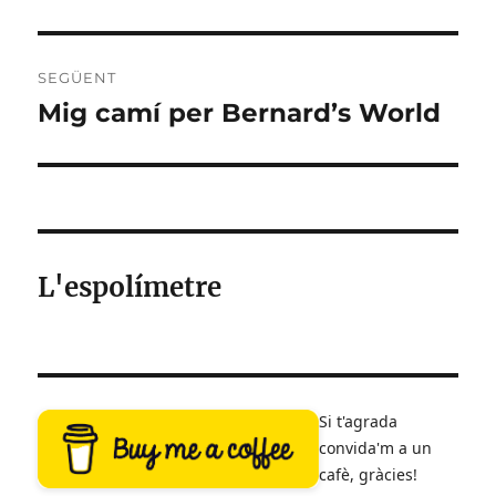
anterior:
SEGÜENT
Mig camí per Bernard’s World
Entrada
següent:
L'espolímetre
Si t'agrada
convida'm a un
cafè, gràcies!