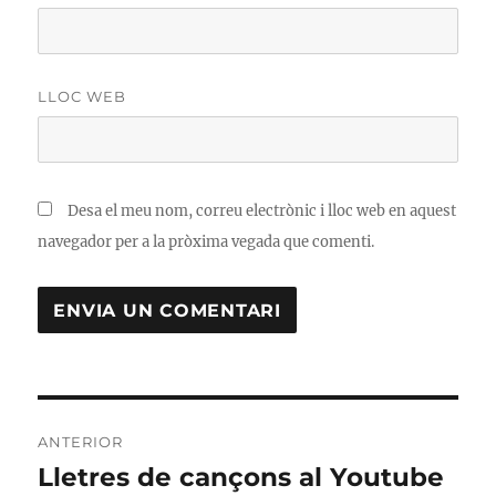
LLOC WEB
Desa el meu nom, correu electrònic i lloc web en aquest
navegador per a la pròxima vegada que comenti.
Navegació
ANTERIOR
d'entrades
Lletres de cançons al Youtube
Entrada