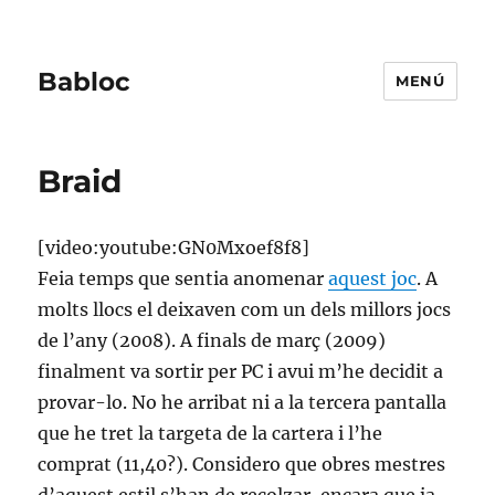
Babloc
MENÚ
Braid
[video:youtube:GN0Mxoef8f8]
Feia temps que sentia anomenar
aquest joc
. A
molts llocs el deixaven com un dels millors jocs
de l’any (2008). A finals de març (2009)
finalment va sortir per PC i avui m’he decidit a
provar-lo. No he arribat ni a la tercera pantalla
que he tret la targeta de la cartera i l’he
comprat (11,40?). Considero que obres mestres