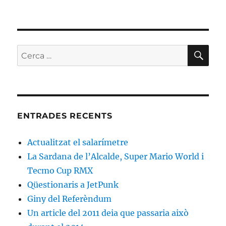
CE
Cerca:
ENTRADES RECENTS
Actualitzat el salarímetre
La Sardana de l’Alcalde, Super Mario World i
Tecmo Cup RMX
Qüestionaris a JetPunk
Giny del Referèndum
Un article del 2011 deia que passaria això