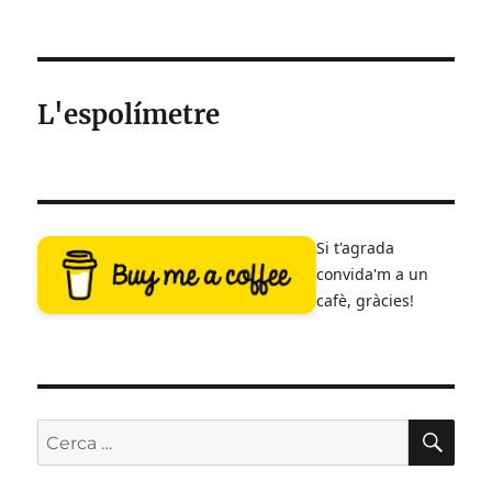
L'espolímetre
Si t'agrada
convida'm a un
cafè, gràcies!
CE
Cerca: