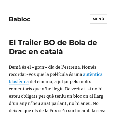
Babloc
MENÚ
El Trailer BO de Bola de
Drac en català
Demà és el «gran» dia de l’estrena. Només
recordar-vos que la pel·lícula és una
autèntica
blasfèmia
del cinema, a jutjar pels molts
comentaris que n’he llegit. De veritat, si no hi
esteu obligats per què teniu un bloc on al llarg
d’un any n’heu anat parlant, no hi aneu. No
deixeu que els de la Fox se’n surtin amb la seva