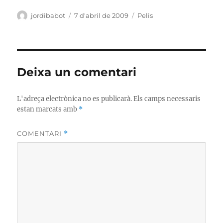
Autor
Publicat
Categories
jordibabot
7 d'abril de 2009
Pelis
el
Deixa un comentari
L'adreça electrònica no es publicarà.
Els camps necessaris
estan marcats amb
*
COMENTARI
*