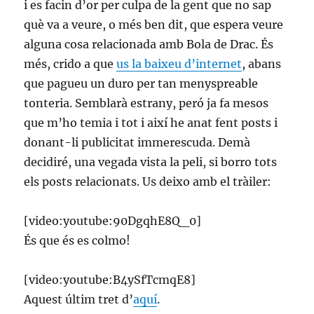
i es facin d’or per culpa de la gent que no sap
què va a veure, o més ben dit, que espera veure
alguna cosa relacionada amb Bola de Drac. És
més, crido a que
us la baixeu d’internet
, abans
que pagueu un duro per tan menyspreable
tonteria. Semblarà estrany, peró ja fa mesos
que m’ho temia i tot i així he anat fent posts i
donant-li publicitat immerescuda. Demà
decidiré, una vegada vista la peli, si borro tots
els posts relacionats. Us deixo amb el tràiler:
[video:youtube:90DgqhE8Q_0]
És que és es colmo!
[video:youtube:B4ySfTcmqE8]
Aquest últim tret d’
aquí
.