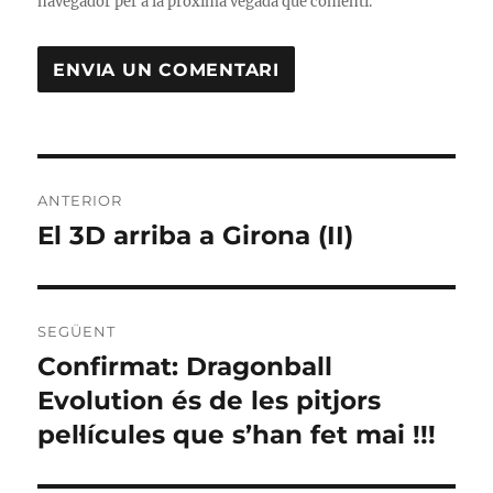
navegador per a la pròxima vegada que comenti.
Navegació
ANTERIOR
d'entrades
El 3D arriba a Girona (II)
Entrada
anterior:
SEGÜENT
Confirmat: Dragonball
Entrada
següent:
Evolution és de les pitjors
pel·lícules que s’han fet mai !!!