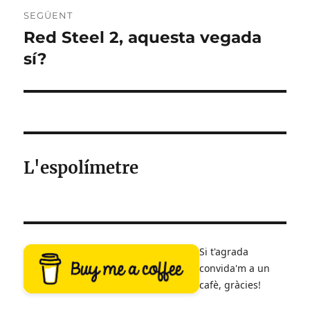
SEGÜENT
Red Steel 2, aquesta vegada
Entrada
següent:
sí?
L'espolímetre
Si t'agrada
convida'm a un
cafè, gràcies!