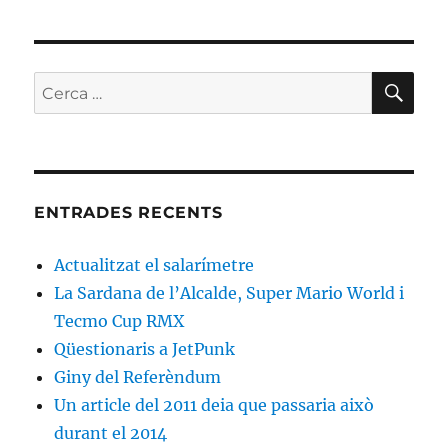
CE
Cerca:
ENTRADES RECENTS
Actualitzat el salarímetre
La Sardana de l’Alcalde, Super Mario World i
Tecmo Cup RMX
Qüestionaris a JetPunk
Giny del Referèndum
Un article del 2011 deia que passaria això
durant el 2014