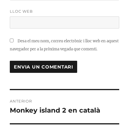
LLOC WEB
Desa el meu nom, correu electrònic i lloc web en aquest
navegador per a la pròxima vegada que comenti.
Navegació
ANTERIOR
d'entrades
Monkey island 2 en català
Entrada
anterior: