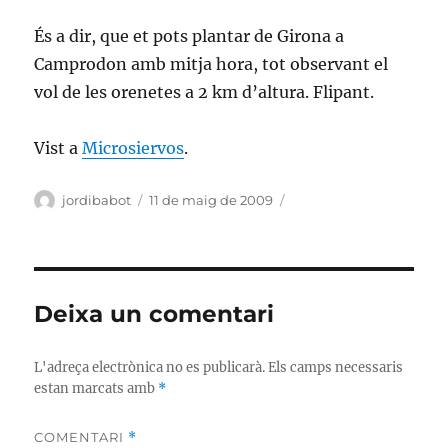
És a dir, que et pots plantar de Girona a
Camprodon amb mitja hora, tot observant el
vol de les orenetes a 2 km d’altura. Flipant.
Vist a
Microsiervos
.
Autor
Publicat
Categories
jordibabot
11 de maig de 2009
el
Deixa un comentari
L'adreça electrònica no es publicarà.
Els camps necessaris
estan marcats amb
*
COMENTARI
*