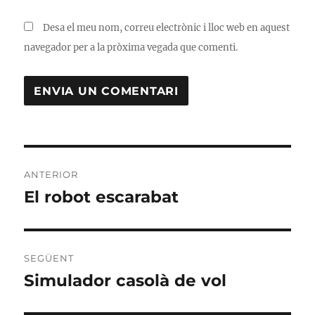
Desa el meu nom, correu electrònic i lloc web en aquest
navegador per a la pròxima vegada que comenti.
Navegació
ANTERIOR
d'entrades
El robot escarabat
Entrada
anterior:
SEGÜENT
Simulador casolà de vol
Entrada
següent: