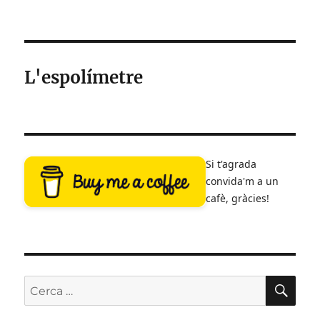
L'espolímetre
Si t'agrada
convida'm a un
cafè, gràcies!
CE
Cerca: