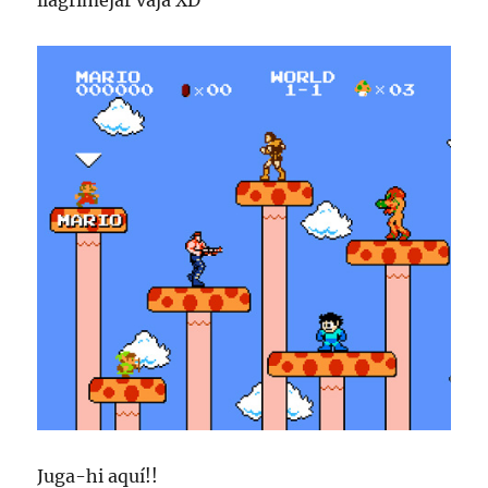
llagrimejar vaja XD
Juga-hi aquí!!