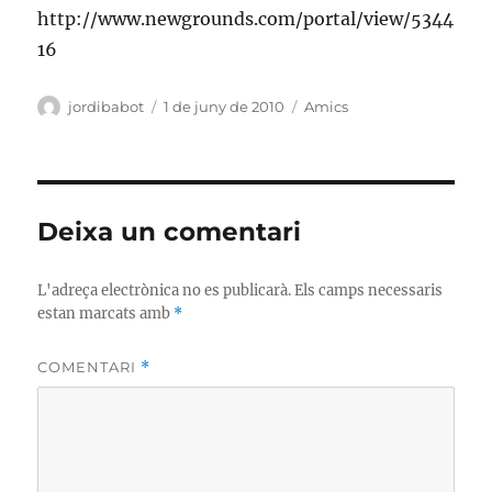
http://www.newgrounds.com/portal/view/5344
16
Autor
Publicat
Categories
jordibabot
1 de juny de 2010
Amics
el
Deixa un comentari
L'adreça electrònica no es publicarà.
Els camps necessaris
estan marcats amb
*
COMENTARI
*