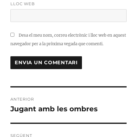
LLOC WEB
Desa el meu nom, correu electrònic i lloc web en aquest
navegador per a la pròxima vegada que comenti.
Navegació
ANTERIOR
d'entrades
Jugant amb les ombres
Entrada
anterior:
SEGÜENT