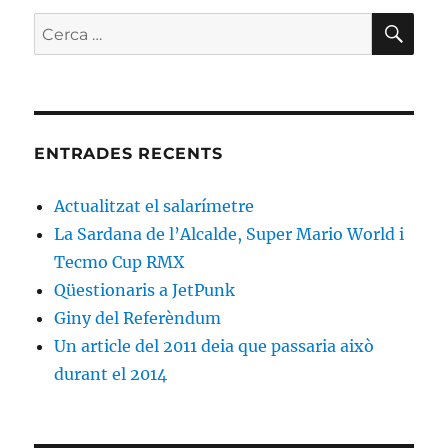
CE
Cerca:
ENTRADES RECENTS
Actualitzat el salarímetre
La Sardana de l’Alcalde, Super Mario World i
Tecmo Cup RMX
Qüestionaris a JetPunk
Giny del Referèndum
Un article del 2011 deia que passaria això
durant el 2014