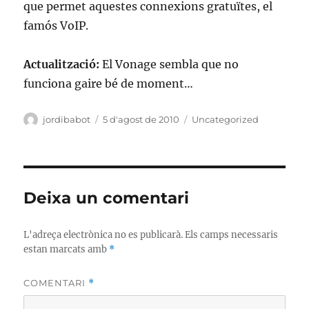
que permet aquestes connexions gratuïtes, el
famós VoIP.
Actualització:
El Vonage sembla que no
funciona gaire bé de moment…
Autor
Publicat
Categories
jordibabot
5 d'agost de 2010
Uncategorized
el
Deixa un comentari
L'adreça electrònica no es publicarà.
Els camps necessaris
estan marcats amb
*
COMENTARI
*