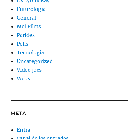
DVD/BlueRay
Futurologia
General
Mel Films
Parides
Pelis
Tecnologia
Uncategorized
Video jocs
Webs
META
Entra
Canal de les entrades