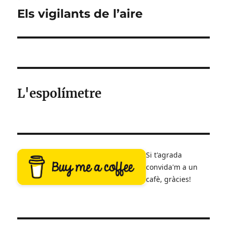
Els vigilants de l’aire
Entrada
següent:
L'espolímetre
Si t'agrada
convida'm a un
cafè, gràcies!