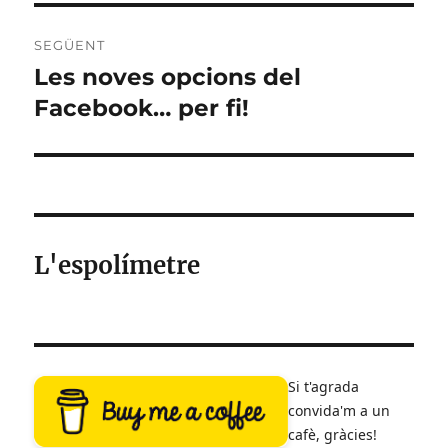
SEGÜENT
Les noves opcions del
Entrada
següent:
Facebook… per fi!
L'espolímetre
Si t'agrada
convida'm a un
cafè, gràcies!