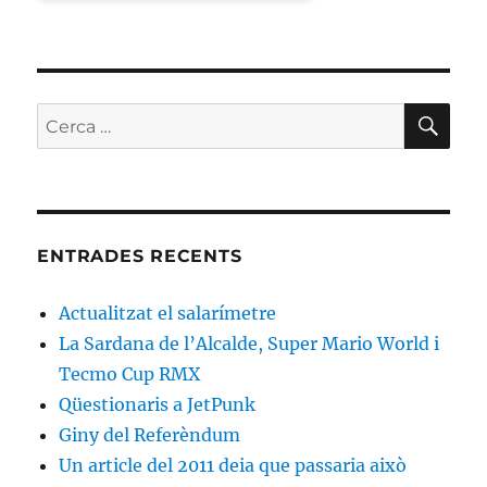
CE
Cerca:
ENTRADES RECENTS
Actualitzat el salarímetre
La Sardana de l’Alcalde, Super Mario World i
Tecmo Cup RMX
Qüestionaris a JetPunk
Giny del Referèndum
Un article del 2011 deia que passaria això