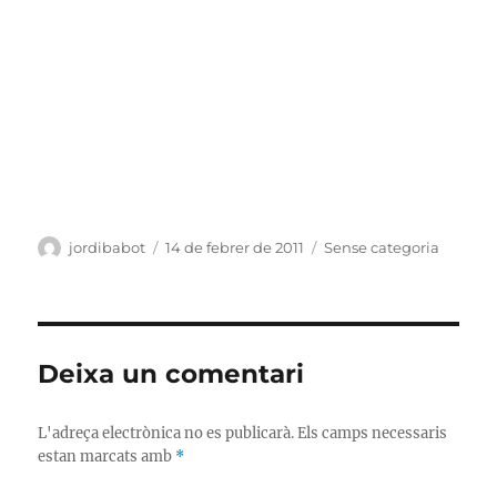
Autor
Publicat
Categories
jordibabot
14 de febrer de 2011
Sense categoria
el
Deixa un comentari
L'adreça electrònica no es publicarà.
Els camps necessaris
estan marcats amb
*