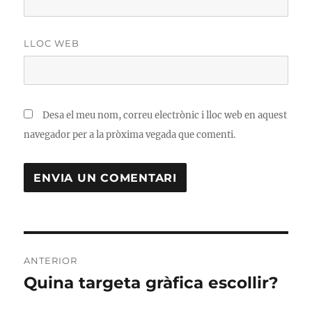
LLOC WEB
Desa el meu nom, correu electrònic i lloc web en aquest
navegador per a la pròxima vegada que comenti.
Navegació
ANTERIOR
d'entrades
Quina targeta gràfica escollir?
Entrada
anterior: