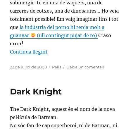
submergir-te en una de vaquers, una de
carreres de cotxes, una de dinosaures… Ho veia
totalment possible!
Em vaig imaginar fins i tot
que
la indústria del porno hi tenia molt a
guanyar
(ull contingut pujat de to)
Craso
error!
«El cinema 3D»
Continua llegint
Publicat
Categories
a
22 de juliol de 2008
Pelis
Deixa un comentari
el
El
cinema
3D
Dark Knight
The Dark Knight, aquest és el nom de la nova
pel·lícula de Batman.
No sóc fan de cap superheroi, ni de Batman, ni