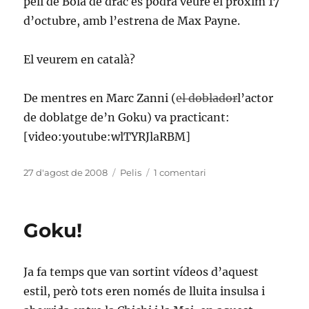
peli de Bola de drac es podrà veure el pròxim 17
d’octubre, amb l’estrena de Max Payne.
El veurem en català?
De mentres en Marc Zanni (
el doblador
l’actor
de doblatge de’n Goku) va practicant:
[video:youtube:wlTYRJlaRBM]
Publicat
Categories
a
27 d'agost de 2008
Pelis
1 comentari
el
El
trailer
de
Goku!
Bola
de
Drac
Ja fa temps que van sortint vídeos d’aquest
estil, però tots eren només de lluita insulsa i