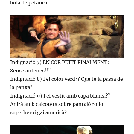
bola de petanca…
Indignació 7) EN COR PETIT FINALMENT:
Sense antenes!!!!
Indignació 8) I el color verd?? Que té la passa de
la panxa?
Indignació 9) I el vestit amb capa blanca??
Anirà amb calçotets sobre pantaló rollo
superheroi gai americà?