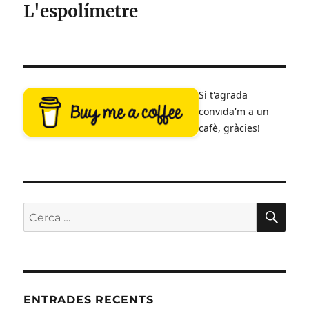
L'espolímetre
entrades
Si t'agrada
convida'm a un
cafè, gràcies!
CE
Cerca:
ENTRADES RECENTS