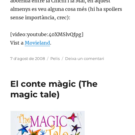
aborrida entre la Chichi i la Mai, en aquest
almenys es veu alguna cosa més (hi ha spoilers
sense importància, crec):
[video:youtube:40XMSlvQfpg]
Vist a
Movieland
.
Publicat
Categories
a
7 d'agost de 2008
Pelis
Deixa un comentari
el
Goku!
El conte màgic (The
magic tale)