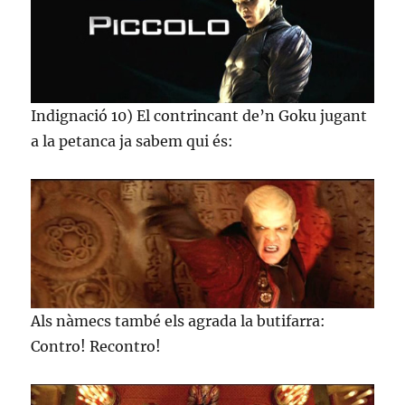
Indignació 10) El contrincant de’n Goku jugant
a la petanca ja sabem qui és:
Als nàmecs també els agrada la butifarra:
Contro! Recontro!