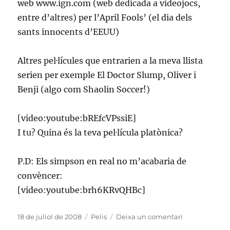
web www.ign.com (web dedicada a videojocs,
entre d’altres) per l’April Fools’ (el dia dels
sants innocents d’EEUU)
Altres pel·lícules que entrarien a la meva llista
serien per exemple El Doctor Slump, Oliver i
Benji (algo com Shaolin Soccer!)
[video:youtube:bREfcVPssiE]
I tu? Quina és la teva pel·lícula platònica?
P.D: Els simpson en real no m’acabaria de
convèncer:
[video:youtube:brh6KRvQHBc]
Publicat
Categories
a
18 de juliol de 2008
Pelis
Deixa un comentari
el
Pel·lícules