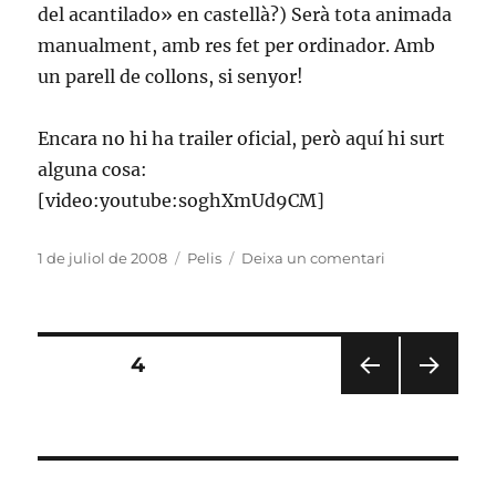
del acantilado» en castellà?) Serà tota animada
manualment, amb res fet per ordinador. Amb
un parell de collons, si senyor!
Encara no hi ha trailer oficial, però aquí hi surt
alguna cosa:
[video:youtube:soghXmUd9CM]
Publicat
Categories
a
1 de juliol de 2008
Pelis
Deixa un comentari
el
Torna
en
Miyazaki:
Gake
Paginació
PÀGINA
4
no
ue
PÀGI
PÀGI
de
no
NA
NA
Ponyo
ANT
SEG
les
ERIO
ÜEN
R
T