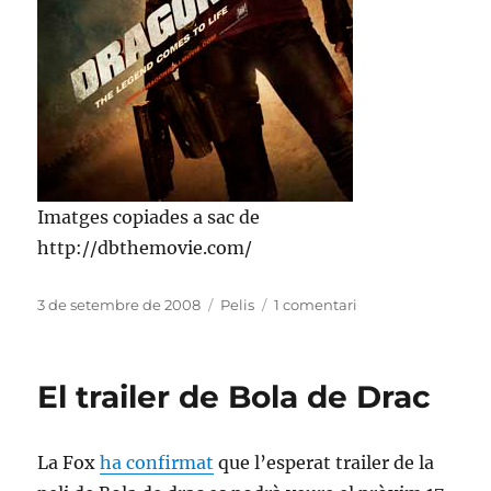
Imatges copiades a sac de
http://dbthemovie.com/
Publicat
Categories
a
3 de setembre de 2008
Pelis
1 comentari
el
Noves
imatges
de
El trailer de Bola de Drac
Bola
de
Drac
La Fox
ha confirmat
que l’esperat trailer de la
Petanca