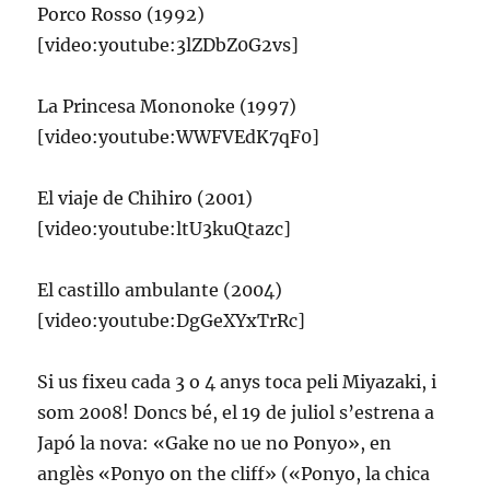
Porco Rosso (1992)
[video:youtube:3lZDbZ0G2vs]
La Princesa Mononoke (1997)
[video:youtube:WWFVEdK7qF0]
El viaje de Chihiro (2001)
[video:youtube:ltU3kuQtazc]
El castillo ambulante (2004)
[video:youtube:DgGeXYxTrRc]
Si us fixeu cada 3 o 4 anys toca peli Miyazaki, i
som 2008! Doncs bé, el 19 de juliol s’estrena a
Japó la nova: «Gake no ue no Ponyo», en
anglès «Ponyo on the cliff» («Ponyo, la chica