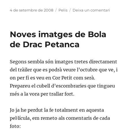
Publicat
Categories
a
4 de setembre de 2008
Pelis
Deixa un comentari
el
Primera
enquesta
Bablog
Noves imatges de Bola
de Drac Petanca
Segons sembla són imatges tretes directament
del tràiler que es podrà veure l’octubre que ve, i
on per fi es veu en Cor Petit com serà.
Prepareu el cubell d’escombraries que tingueu
més a la vora per trallar fort.
Jo ja he perdut la fe totalment en aquesta
pel·lícula, em remeto als comentaris de cada
foto: