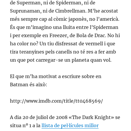
de Superman, ni de Spiderman, ni de
Suprunaman, ni de Cimbrellman. M’he acostat
més sempre cap al còmic japonès, no l’americà.
És que m’imagino una lluita entre l’Spiderman
i per exemple en Freezer, de Bola de Drac. No hi
ha color no? Un tiu disfressat de vermell i que
tira teranyines pels canells no té res a fer amb
un que pot carregar-se un planeta quan vol.
El que m’ha motivat a escriure sobre en
Batman és això:
http://www.imdb.com/title/tt0468569/
A dia 20 de juliol de 2008 «The Dark Knight» se
situa nº 1 a la
llista de pel·lícules millor