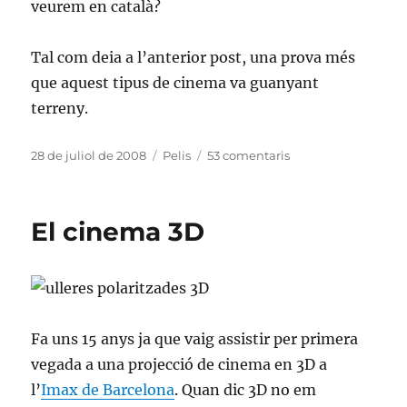
veurem en català?
Tal com deia a l’anterior post, una prova més
que aquest tipus de cinema va guanyant
terreny.
Publicat
Categories
a
28 de juliol de 2008
Pelis
53 comentaris
el
El
conte
màgic
El cinema 3D
(The
magic
tale)
Fa uns 15 anys ja que vaig assistir per primera
vegada a una projecció de cinema en 3D a
l’
Imax de Barcelona
. Quan dic 3D no em