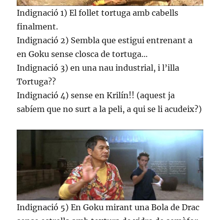
Indignació 1) El follet tortuga amb cabells
finalment.
Indignació 2) Sembla que estigui entrenant a
en Goku sense closca de tortuga…
Indignació 3) en una nau industrial, i l’illa
Tortuga??
Indignació 4) sense en Krilín!! (aquest ja
sabíem que no surt a la peli, a qui se li acudeix?)
Indignació 5) En Goku mirant una Bola de Drac