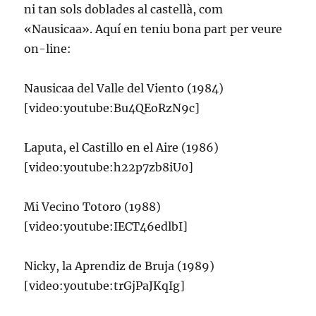
ni tan sols doblades al castellà, com
«Nausicaa». Aquí en teniu bona part per veure
on-line:
Nausicaa del Valle del Viento (1984)
[video:youtube:Bu4QEoRzN9c]
Laputa, el Castillo en el Aire (1986)
[video:youtube:h22p7zb8iU0]
Mi Vecino Totoro (1988)
[video:youtube:IECT46edlbI]
Nicky, la Aprendiz de Bruja (1989)
[video:youtube:trGjPaJKqIg]