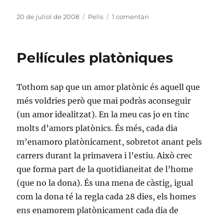
Publicat
Categories
a
20 de juliol de 2008
Pelis
1 comentari
el
Dark
Knight
Pel·lícules platòniques
Tothom sap que un amor platònic és aquell que
més voldries però que mai podràs aconseguir
(un amor idealitzat). En la meu cas jo en tinc
molts d’amors platònics. És més, cada dia
m’enamoro platònicament, sobretot anant pels
carrers durant la primavera i l’estiu. Això crec
que forma part de la quotidianeitat de l’home
(que no la dona). És una mena de càstig, igual
com la dona té la regla cada 28 dies, els homes
ens enamorem platònicament cada dia de