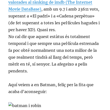
valorades al rànking de imdb (The Internet
Movie DataBase)
, amb un 9.7 i amb 23611 vots,
superant a «El padrí» i a «Cadena perpètua»
(de fet superant a totes les pel·lícules hagudes i
per haver XD). Quasi res.
No cal dir que aquest estàtus és totalment
temporal i que sempre una pel·lícula estrenada
fa poc obté normalment una nota millor de la
que realment tindrà al llarg del temps, però
mèrit en té, sí senyor. La afegeixo a pelis
pendents.
Aquí veiem a en Batman, feliç per la fita que
acaba d’aconseguir: