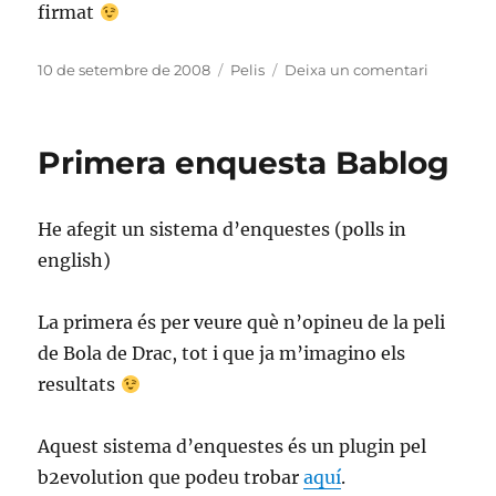
firmat
Publicat
Categories
a
10 de setembre de 2008
Pelis
Deixa un comentari
el
Petition
against
Dragon
Primera enquesta Bablog
Ball
movie
He afegit un sistema d’enquestes (polls in
english)
La primera és per veure què n’opineu de la peli
de Bola de Drac, tot i que ja m’imagino els
resultats
Aquest sistema d’enquestes és un plugin pel
b2evolution que podeu trobar
aquí
.