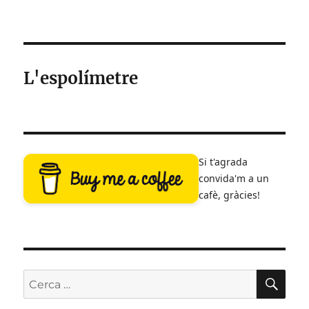
Cap
a
on
va
l’audiovisual
L'espolímetre
Si t'agrada
convida'm a un
cafè, gràcies!
CE
Cerca: