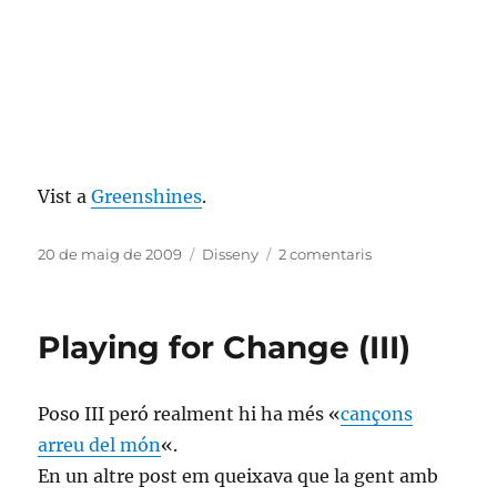
Vist a
Greenshines
.
Publicat
Categories
a
20 de maig de 2009
Disseny
2 comentaris
el
Torna
«V»,
la
Playing for Change (III)
sèrie
Poso III peró realment hi ha més «
cançons
arreu del món
«.
En un altre post em queixava que la gent amb