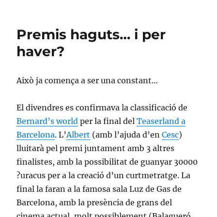
el
La
pantalla
HD
Premis haguts… i per
més
gran
haver?
del
món
Això ja comença a ser una constant…
El divendres es confirmava la classificació de
Bernard’s world
per la final del
Teaserland a
Barcelona
. L’
Albert
(amb l’ajuda d’en
Cesc
)
lluitarà pel premi juntament amb 3 altres
finalistes, amb la possibilitat de guanyar 30000
?uracus per a la creació d’un curtmetratge. La
final la faran a la famosa sala Luz de Gas de
Barcelona, amb la presència de grans del
cinema actual, molt possiblement (Balagueró,