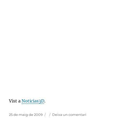
Vist a
Noticias3D
.
Publicat
Categories
a
25 de maig de 2009
Deixa un comentari