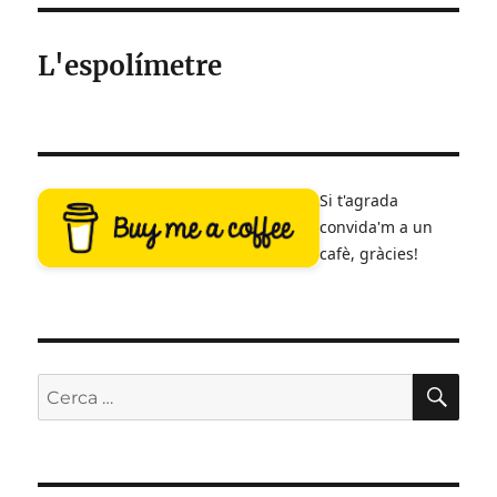
les
ÜEN
T
L'espolímetre
entrades
Si t'agrada
convida'm a un
cafè, gràcies!
CE
Cerca: