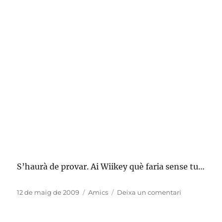
S’haurà de provar. Ai Wiikey què faria sense tu…
Publicat
Categories
a
12 de maig de 2009
Amics
Deixa un comentari
el
Red
Steel