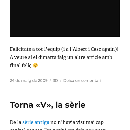
Felicitats a tot l’equip (i a l’Albert i Cesc again)!
A veure si el dimarts faig un altre article amb
final feliç
Publicat
Categories
a
24 de maig de 2009
3D
Deixa un comentari
el
Premis
haguts…
i
Torna «V», la sèrie
per
haver?
De la
sèrie antiga
no n’havia vist mai cap