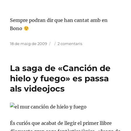
Sempre podran dir que han cantat amb en
Bono
Publicat
Categories
a
18 de maig de 2009
2 comentaris
el
Playing
for
Change
La saga de «Canción de
(III)
hielo y fuego» es passa
als videojocs
És curiós que acabat de llegir el primer llibre