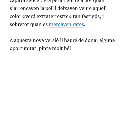
capítol sencer. Era petit i em feia por quan
s’arrencaven la pell i deixaven veure aquell
color «verd extraterrestre» tan fastigós, i
sobretot quan es
menjaven rates
.
A aquesta nova versió li hauré de donar alguna
oportunitat, pinta molt bé!