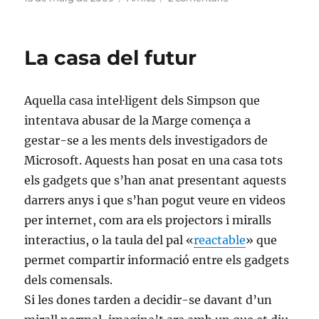
el
La
saga
de
La casa del futur
«Canción
de
hielo
Aquella casa intel·ligent dels Simpson que
y
fuego»
intentava abusar de la Marge comença a
es
gestar-se a les ments dels investigadors de
passa
Microsoft. Aquests han posat en una casa tots
als
videojocs
els gadgets que s’han anat presentant aquests
darrers anys i que s’han pogut veure en videos
per internet, com ara els projectors i miralls
interactius, o la taula del pal «
reactable
» que
permet compartir informació entre els gadgets
dels comensals.
Si les dones tarden a decidir-se davant d’un