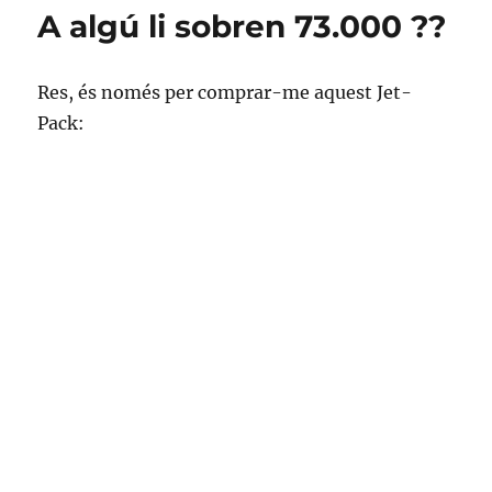
2,
A algú li sobren 73.000 ??
aquesta
vegada
sí?
Res, és només per comprar-me aquest Jet-
Pack: