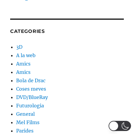
CATEGORIES
3D
A la web
Amics
Amics
Bola de Drac
Coses meves
DVD/BlueRay
Futurologia
General
Mel Films
Parides