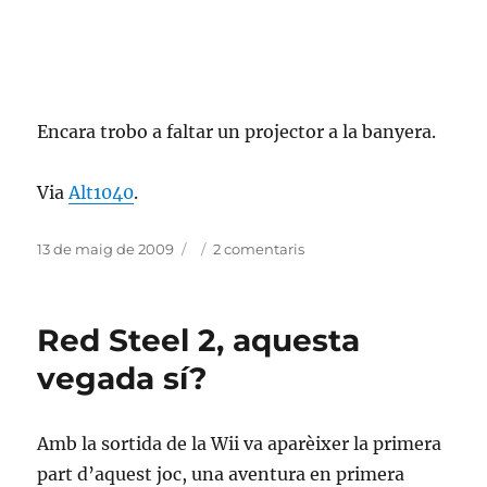
Encara trobo a faltar un projector a la banyera.
Via
Alt1040
.
Publicat
Categories
a
13 de maig de 2009
2 comentaris
el
La
casa
del
Red Steel 2, aquesta
futur
vegada sí?
Amb la sortida de la Wii va aparèixer la primera
part d’aquest joc, una aventura en primera