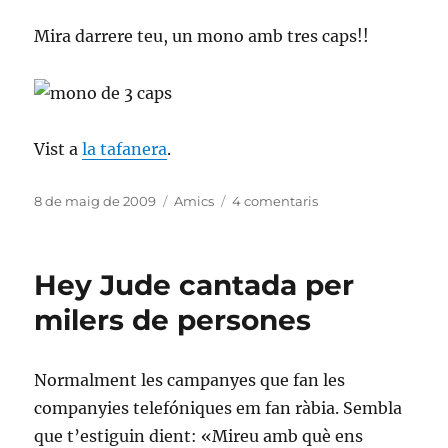
Mira darrere teu, un mono amb tres caps!!
Vist a
la tafanera
.
Publicat
Categories
a
8 de maig de 2009
Amics
4 comentaris
el
Monkey
island
2
Hey Jude cantada per
en
català
milers de persones
Normalment les campanyes que fan les
companyies telefóniques em fan ràbia. Sembla
que t’estiguin dient: «Mireu amb què ens