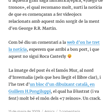
d’aquesta gran saga fantàstica/èpica, «Juego de
tronos», el qual recomano molt, surti la notícia
de que es començaran a fer videojocs
relacionats amb aquest món sorgit de la ment
d’en George R.R. Martin.
Com bé diu un comentari a la
web d’on he tret
la notícia
, esperem que arribi a bon port, i que
aquest no sigui Roca Casterly
La imatge del post és el famós Mur, al nord
d’Invernalia (pels que heu llegit el llibre clar), i
l’he tret d’
un bloc d’un dibuixant català, en
Guillem H.Pongiluppi
, el qual ha il·lustrat (i va
fent) molt bé el món dels «7 reinos». Un crack.
Publicat
Categories
a
15 de maig de 2009
Amics
2 comentaris