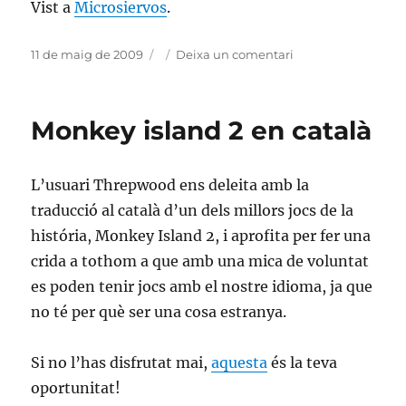
Vist a
Microsiervos
.
Publicat
Categories
a
11 de maig de 2009
Deixa un comentari
el
A
algú
li
Monkey island 2 en català
sobren
73.000
??
L’usuari Threpwood ens deleita amb la
traducció al català d’un dels millors jocs de la
história, Monkey Island 2, i aprofita per fer una
crida a tothom a que amb una mica de voluntat
es poden tenir jocs amb el nostre idioma, ja que
no té per què ser una cosa estranya.
Si no l’has disfrutat mai,
aquesta
és la teva
oportunitat!