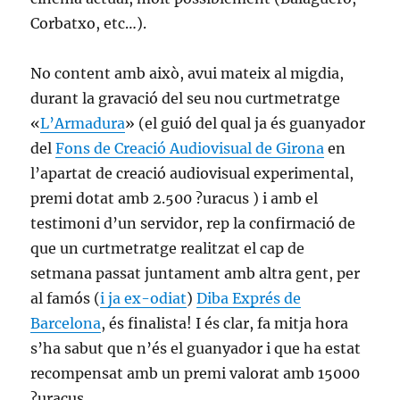
Corbatxo, etc…).
No content amb això, avui mateix al migdia,
durant la gravació del seu nou curtmetratge
«
L’Armadura
» (el guió del qual ja és guanyador
del
Fons de Creació Audiovisual de Girona
en
l’apartat de creació audiovisual experimental,
premi dotat amb 2.500 ?uracus ) i amb el
testimoni d’un servidor, rep la confirmació de
que un curtmetratge realitzat el cap de
setmana passat juntament amb altra gent, per
al famós (
i ja ex-odiat
)
Diba Exprés de
Barcelona
, és finalista! I és clar, fa mitja hora
s’ha sabut que n’és el guanyador i que ha estat
recompensat amb un premi valorat amb 15000
?uracus.