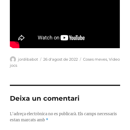
Autor
Publicat
Categories
jordibabot
26 d'agost de 2022
Coses meves
,
Video
el
jocs
Deixa un comentari
L'adreça electrònica no es publicarà.
Els camps necessaris
estan marcats amb
*