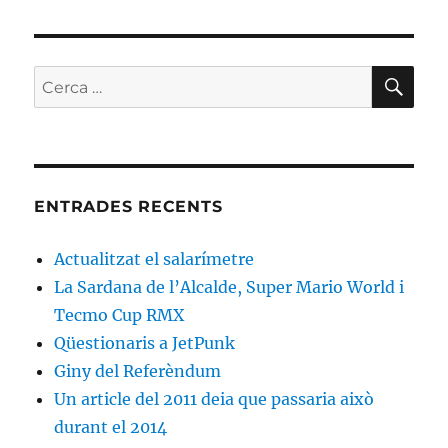
CE
Cerca:
ENTRADES RECENTS
Actualitzat el salarímetre
La Sardana de l’Alcalde, Super Mario World i
Tecmo Cup RMX
Qüestionaris a JetPunk
Giny del Referèndum
Un article del 2011 deia que passaria això
durant el 2014