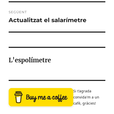
SEGÜENT
Actualitzat el salarímetre
Entrada
següent:
L'espolímetre
Si t'agrada
convida'm a un
cafè, gràcies!