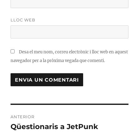
LLOC WEB
Desa el meu nom, correu electrònic i lloc web en aquest
navegador per a la pròxima vegada que comenti.
Navegació
ANTERIOR
d'entrades
Qüestionaris a JetPunk
Entrada
anterior: