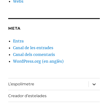
Webs
META
Entra
Canal de les entrades
Canal dels comentaris
WordPress.org (en anglès)
amplia
L’espolímetre
el
menú
fill
Creador d’estelades