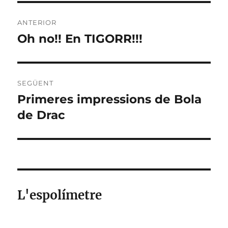
Navegació
ANTERIOR
d'entrades
Oh no!! En TIGORR!!!
Entrada
anterior:
SEGÜENT
Primeres impressions de Bola
Entrada
següent:
de Drac
L'espolímetre