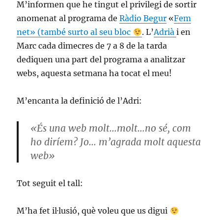
M’informen que he tingut el privilegi de sortir
anomenat al programa de
Ràdio Begur
«
Fem
net» (també surto al seu bloc
. L’
Adrià
i en
Marc cada dimecres de 7 a 8 de la tarda
dediquen una part del programa a analitzar
webs, aquesta setmana ha tocat el meu!
M’encanta la definició de l’Adri:
«És una web molt…molt…no sé, com
ho diríem? Jo… m’agrada molt aquesta
web»
Tot seguit el tall:
M’ha fet il·lusió, què voleu que us digui