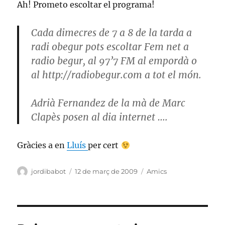
Ah! Prometo escoltar el programa!
Cada dimecres de 7 a 8 de la tarda a
radi obegur pots escoltar Fem net a
radio begur, al 97’7 FM al empordà o
al http://radiobegur.com a tot el món.
Adrià Fernandez de la mà de Marc
Clapès posen al dia internet ….
Gràcies a en
Lluís
per cert
Autor
Publicat
Categories
jordibabot
12 de març de 2009
Amics
el