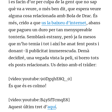
i es facin d’or per culpa de la gent que no sap
què va a veure, o més ben dit, que espera veure
alguna cosa relacionada amb Bola de Drac. És
més, crido a que
us la baixeu d’internet
, abans
que pagueu un duro per tan menyspreable
tonteria. Semblarà estrany, peró ja fa mesos
que m’ho temia i tot i així he anat fent posts i
donant-li publicitat immerescuda. Demà
decidiré, una vegada vista la peli, si borro tots
els posts relacionats. Us deixo amb el tràiler:
[video:youtube:90DgqhE8Q_0]
És que és es colmo!
[video:youtube:B4ySfTcmqE8]
Aquest últim tret d’
aquí
.