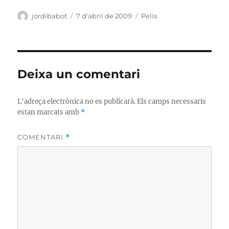
Autor
Publicat
Categories
jordibabot
7 d'abril de 2009
Pelis
el
Deixa un comentari
L'adreça electrònica no es publicarà.
Els camps necessaris
estan marcats amb
*
COMENTARI
*