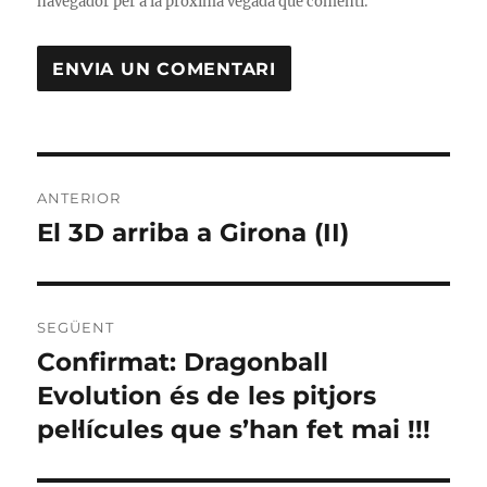
navegador per a la pròxima vegada que comenti.
Navegació
ANTERIOR
d'entrades
El 3D arriba a Girona (II)
Entrada
anterior:
SEGÜENT
Confirmat: Dragonball
Entrada
següent:
Evolution és de les pitjors
pel·lícules que s’han fet mai !!!