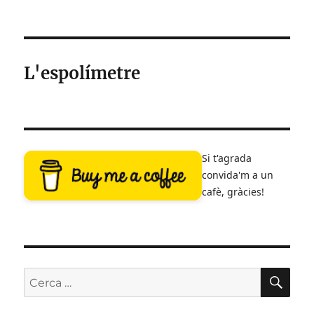
L'espolímetre
Si t'agrada
convida'm a un
cafè, gràcies!
CE
Cerca: