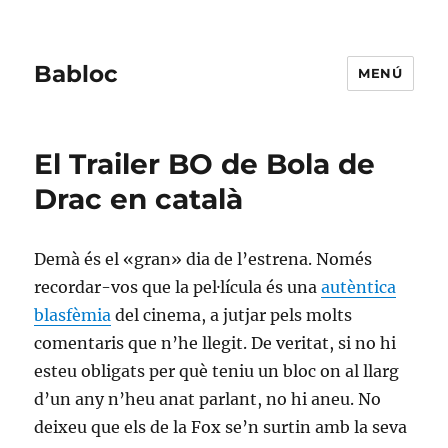
Babloc
MENÚ
El Trailer BO de Bola de
Drac en català
Demà és el «gran» dia de l’estrena. Només
recordar-vos que la pel·lícula és una
autèntica
blasfèmia
del cinema, a jutjar pels molts
comentaris que n’he llegit. De veritat, si no hi
esteu obligats per què teniu un bloc on al llarg
d’un any n’heu anat parlant, no hi aneu. No
deixeu que els de la Fox se’n surtin amb la seva